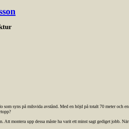
sson
ektur
ilo som syns på milsvida avstånd. Med en höjd på totalt 70 meter och 
ertopp?
. Att montera upp dessa måste ha varit ett minst sagt gediget jobb. När a