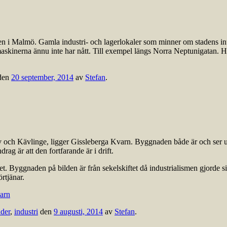
en i Malmö. Gamla industri- och lagerlokaler som minner om stadens inte 
smaskinerna ännu inte har nått. Till exempel längs Norra Neptunigatan.
den
20 september, 2014
av
Stefan
.
 och Kävlinge, ligger Gissleberga Kvarn. Byggnaden både är och ser ut 
g är att den fortfarande är i drift.
et. Byggnaden på bilden är från sekelskiftet då industrialismen gjorde sit
rtjänar.
arn
der
,
industri
den
9 augusti, 2014
av
Stefan
.