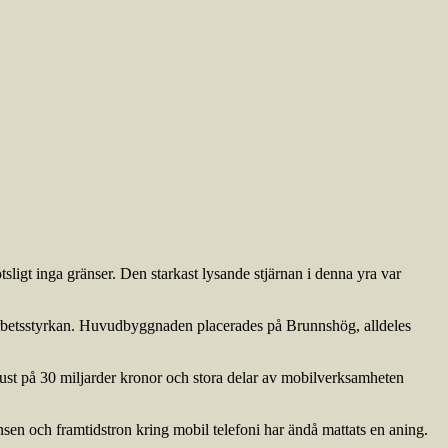
sligt inga gränser. Den starkast lysande stjärnan i denna yra var
 arbetsstyrkan. Huvudbyggnaden placerades på Brunnshög, alldeles
rlust på 30 miljarder kronor och stora delar av mobilverksamheten
en och framtidstron kring mobil telefoni har ändå mattats en aning.