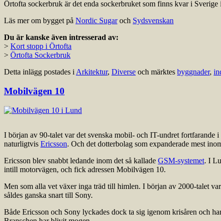
Örtofta sockerbruk är det enda sockerbruket som finns kvar i Sverige 
Läs mer om bygget på
Nordic Sugar
och
Sydsvenskan
Du är kanske även intresserad av:
>
Kort stopp i Örtofta
>
Örtofta Sockerbruk
Detta inlägg postades i
Arkitektur
,
Diverse
och märktes
byggnader
,
in
Mobilvägen 10
I början av 90-talet var det svenska mobil- och IT-undret fortfarande 
naturligtvis
Ericsson
. Och det dotterbolag som expanderade mest ino
Ericsson blev snabbt ledande inom det så kallade
GSM-systemet
. I L
intill motorvägen, och fick adressen Mobilvägen 10.
Men som alla vet växer inga träd till himlen. I början av 2000-talet 
såldes ganska snart till Sony.
Både Ericsson och Sony lyckades dock ta sig igenom krisåren och har
Branschen har blivit mogen.