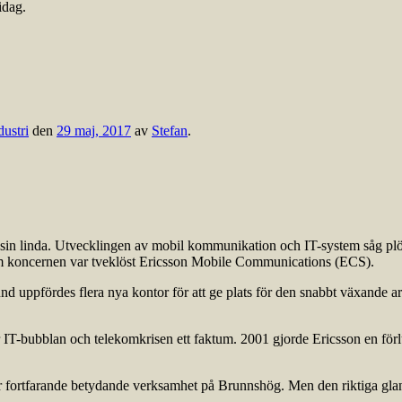
idag.
dustri
den
29 maj, 2017
av
Stefan
.
i sin linda. Utvecklingen av mobil kommunikation och IT-system såg plöt
m koncernen var tveklöst Ericsson Mobile Communications (ECS).
und uppfördes flera nya kontor för att ge plats för den snabbt växande
var IT-bubblan och telekomkrisen ett faktum. 2001 gjorde Ericsson en fö
 fortfarande betydande verksamhet på Brunnshög. Men den riktiga glans