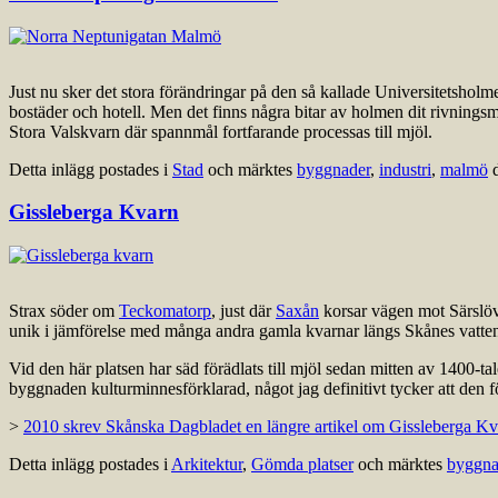
Just nu sker det stora förändringar på den så kallade Universitetsholm
bostäder och hotell. Men det finns några bitar av holmen dit rivning
Stora Valskvarn där spannmål fortfarande processas till mjöl.
Detta inlägg postades i
Stad
och märktes
byggnader
,
industri
,
malmö
Gissleberga Kvarn
Strax söder om
Teckomatorp
, just där
Saxån
korsar vägen mot Särslöv
unik i jämförelse med många andra gamla kvarnar längs Skånes vattendra
Vid den här platsen har säd förädlats till mjöl sedan mitten av 1400-tal
byggnaden kulturminnesförklarad, något jag definitivt tycker att den fö
>
2010 skrev Skånska Dagbladet en längre artikel om Gissleberga Kv
Detta inlägg postades i
Arkitektur
,
Gömda platser
och märktes
byggna