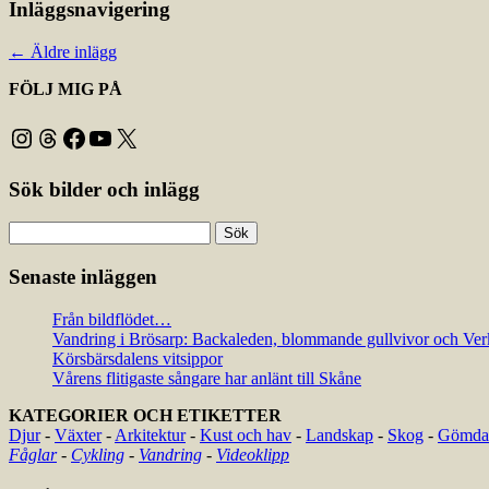
Inläggsnavigering
←
Äldre inlägg
FÖLJ MIG PÅ
Instagram
Threads
Facebook
YouTube
X
Sök bilder och inlägg
Sök
efter:
Senaste inläggen
Från bildflödet…
Vandring i Brösarp: Backaleden, blommande gullvivor och Ver
Körsbärsdalens vitsippor
Vårens flitigaste sångare har anlänt till Skåne
KATEGORIER OCH ETIKETTER
Djur
-
Växter
-
Arkitektur
-
Kust och hav
-
Landskap
-
Skog
-
Gömda 
Fåglar
-
Cykling
-
Vandring
-
Videoklipp