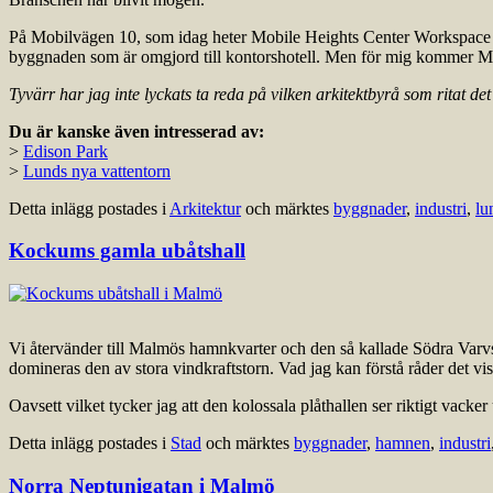
På Mobilvägen 10, som idag heter Mobile Heights Center Workspace (MHC
byggnaden som är omgjord till kontorshotell. Men för mig kommer Mob
Tyvärr har jag inte lyckats ta reda på vilken arkitektbyrå som ritat 
Du är kanske även intresserad av:
>
Edison Park
>
Lunds nya vattentorn
Detta inlägg postades i
Arkitektur
och märktes
byggnader
,
industri
,
lu
Kockums gamla ubåtshall
Vi återvänder till Malmös hamnkvarter och den så kallade Södra Varvsb
domineras den av stora vindkraftstorn. Vad jag kan förstå råder det v
Oavsett vilket tycker jag att den kolossala plåthallen ser riktigt vacker
Detta inlägg postades i
Stad
och märktes
byggnader
,
hamnen
,
industri
Norra Neptunigatan i Malmö