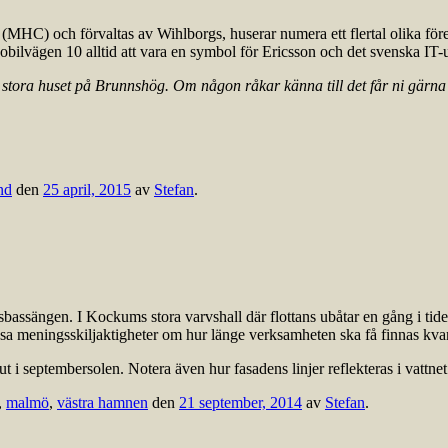
) och förvaltas av Wihlborgs, huserar numera ett flertal olika företag
ilvägen 10 alltid att vara en symbol för Ericsson och det svenska IT-
det stora huset på Brunnshög. Om någon råkar känna till det får ni gärn
nd
den
25 april, 2015
av
Stefan
.
assängen. I Kockums stora varvshall där flottans ubåtar en gång i tide
issa meningsskiljaktigheter om hur länge verksamheten ska få finnas kvar
 ut i septembersolen. Notera även hur fasadens linjer reflekteras i vattnet
,
malmö
,
västra hamnen
den
21 september, 2014
av
Stefan
.