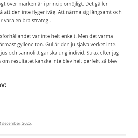
t över marken är i princip omöjligt. Det gäller
att den inte flyger iväg. Att närma sig långsamt och
 vara en bra strategi.
sförhållandet var inte helt enkelt. Men det varma
rmast gyllene ton. Gul är den ju själva verket inte.
ljus och sannolikt ganska ung individ. Strax efter jag
n om resultatet kanske inte blev helt perfekt så blev
av:
0 december, 2025
.