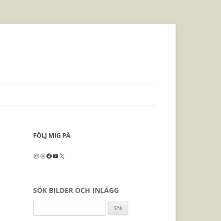
FÖLJ MIG PÅ
Instagram
Threads
Facebook
YouTube
X
SÖK BILDER OCH INLÄGG
Sök
efter: