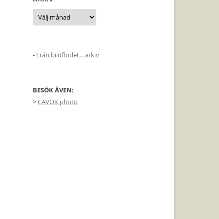
Arkiv
-
Från bildflödet... arkiv
BESÖK ÄVEN:
>
CAVOK photo