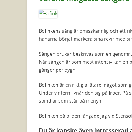
Bofinkens sång är omisskännlig och ett ri
hanarna börjat markera sina revir med sina
Sången brukar beskrivas som en genomrul
När sången är som mest intensiv kan en bof
gånger per dygn.
Bofinken är en riktig allätare, något som g
Under vintern livnär den sig på fröer. P
spindlar som står på menyn.
Bofinken på bilden fångade jag vid Stenso
Du är kanske även intresserad 