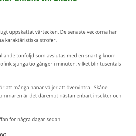
ktigt uppskattat vårtecken. De senaste veckorna har
 karaktäristiska strofer.
lande tonföljd som avslutas med en snärtig knorr.
ink sjunga tio gånger i minuten, vilket blir tusentals
ör att många hanar väljer att övervintra i Skåne.
å sommaren är det däremot nästan enbart insekter och
ffan för några dagar sedan.
av: