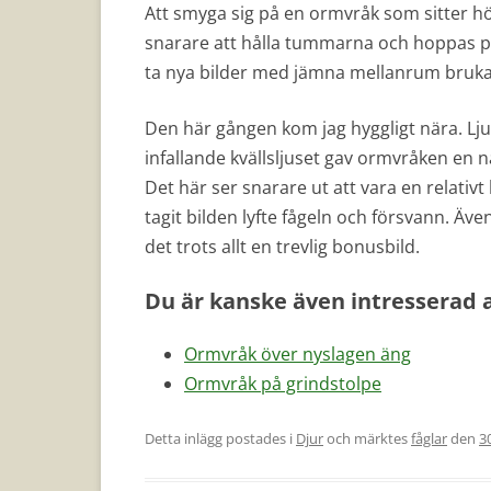
Att smyga sig på en ormvråk som sitter hög
snarare att hålla tummarna och hoppas på 
ta nya bilder med jämna mellanrum brukar
Den här gången kom jag hyggligt nära. Lju
infallande kvällsljuset gav ormvråken en nä
Det här ser snarare ut att vara en relativt 
tagit bilden lyfte fågeln och försvann. Äve
det trots allt en trevlig bonusbild.
Du är kanske även intresserad 
Ormvråk över nyslagen äng
Ormvråk på grindstolpe
Detta inlägg postades i
Djur
och märktes
fåglar
den
3