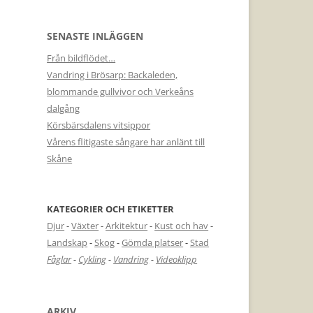
SENASTE INLÄGGEN
Från bildflödet…
Vandring i Brösarp: Backaleden,
blommande gullvivor och Verkeåns
dalgång
Körsbärsdalens vitsippor
Vårens flitigaste sångare har anlänt till
Skåne
KATEGORIER OCH ETIKETTER
Djur
-
Växter
-
Arkitektur
-
Kust och hav
-
Landskap
-
Skog
-
Gömda platser
-
Stad
Fåglar
-
Cykling
-
Vandring
-
Videoklipp
ARKIV