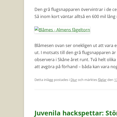
Den grå flugsnapparen övervintrar i de cent
Så inom kort väntar alltså en 600 mil lång 
Blåmesen ovan ser onekligen ut att vara en 
ut. I motsats till den grå flugsnapparen 
observera i Skåne året runt. Två helt olik
att avgöra på förhand – båda kan vara nog
Detta inlägg postades i
Djur
och märktes
fåglar
den
1
Juvenila hackspettar: St