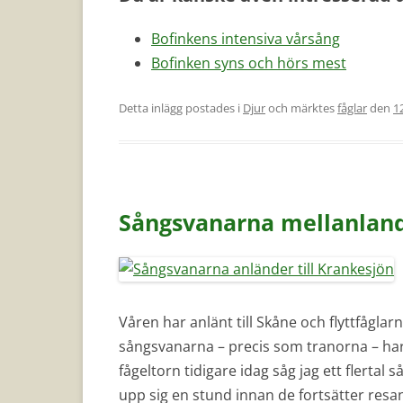
Bofinkens intensiva vårsång
Bofinken syns och hörs mest
Detta inlägg postades i
Djur
och märktes
fåglar
den
1
Sångsvanarna mellanland
Våren har anlänt till Skåne och flyttfågla
sångsvanarna – precis som tranorna – har
fågeltorn tidigare idag såg jag ett flertal
upp sig en stund innan de fortsätter resa