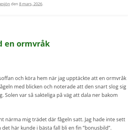
esjön
den
8 mars, 2026
.
ed en ormvråk
nsoffan och köra hem när jag upptäckte att en ormvråk
fågeln med blicken och noterade att den snart slog sig
. Solen var så sakteliga på väg att dala ner bakom
t närma mig trädet där fågeln satt. Jag hade inte sett
et här kunde i bästa fall bli en fin ”bonusbild”.