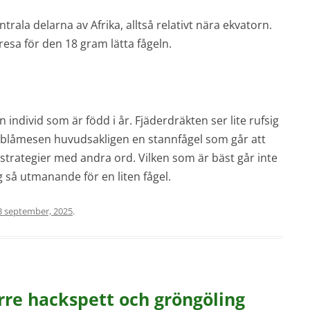
rala delarna av Afrika, alltså relativt nära ekvatorn.
resa för den 18 gram lätta fågeln.
individ som är född i år. Fjäderdräkten ser lite rufsig
är blåmesen huvudsakligen en stannfågel som går att
a strategier med andra ord. Vilken som är bäst går inte
 så utmanande för en liten fågel.
3 september, 2025
.
örre hackspett och gröngöling