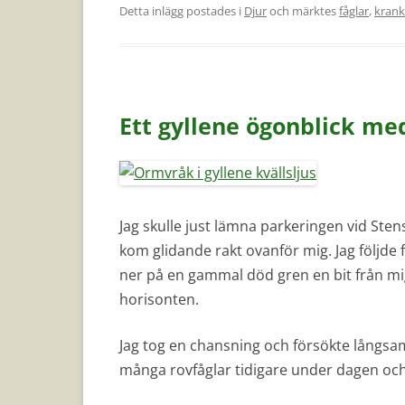
Detta inlägg postades i
Djur
och märktes
fåglar
,
krank
Ett gyllene ögonblick m
Jag skulle just lämna parkeringen vid Ste
kom glidande rakt ovanför mig. Jag följde 
ner på en gammal död gren en bit från mig
horisonten.
Jag tog en chansning och försökte långsam
många rovfåglar tidigare under dagen och d