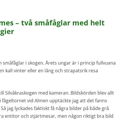
mes – två småfåglar med helt
egier
m småfåglar i skogen. Årets ungar är i princip fullvuxna
 kall vinter eller en lång och strapatsrik resa
till Silvåkraskogen med kameran. Bildskörden blev allt
 fågeltornet vid Almen upptäckte jag att det fanns
å jag lyckades faktiskt få några bilder på både grå
a entitor och stjärtmesar, men någon riktigt bra bild