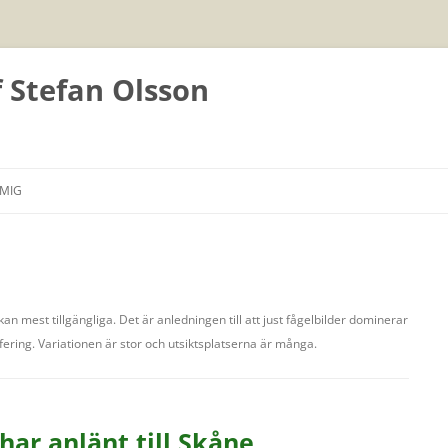
f Stefan Olsson
Hoppa
till
MIG
innehåll
vekan mest tillgängliga. Det är anledningen till att just fågelbilder dominerar
afering. Variationen är stor och utsiktsplatserna är många.
har anlänt till Skåne