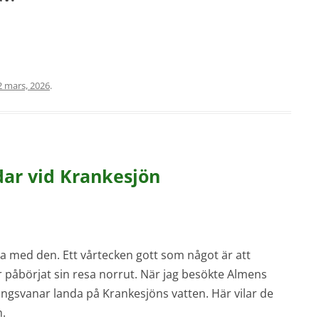
2 mars, 2026
.
ar vid Krankesjön
rna med den. Ett vårtecken gott som något är att
 påbörjat sin resa norrut. När jag besökte Almens
 sångsvanar landa på Krankesjöns vatten. Här vilar de
n.