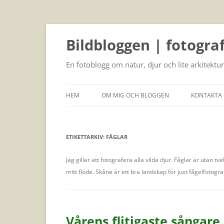
Bildbloggen | fotogra
En fotoblogg om natur, djur och lite arkitektur
HEM
OM MIG OCH BLOGGEN
KONTAKTA 
ETIKETTARKIV:
FÅGLAR
Jag gillar att fotografera alla vilda djur. Fåglar är utan t
mitt flöde. Skåne är ett bra landskap för just fågelfotogr
Vårens flitigaste sångare 