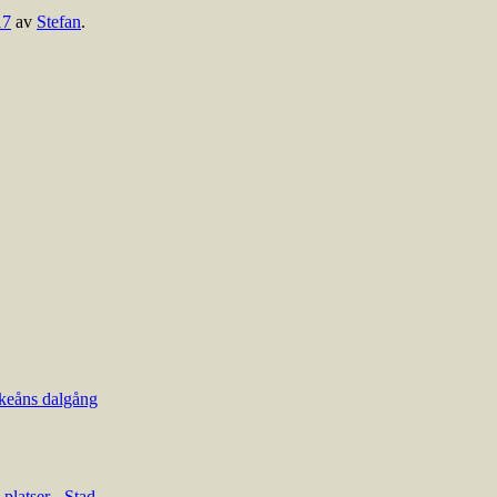
17
av
Stefan
.
keåns dalgång
platser
-
Stad