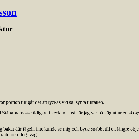
sson
ektur
or portion tur går det att lyckas vid sällsynta tillfällen.
d Stångby mosse tidigare i veckan. Just när jag var på väg ut ur en skogs
akåt där fågeln inte kunde se mig och bytte snabbt till ett längre objekt
 rädd och flög iväg.