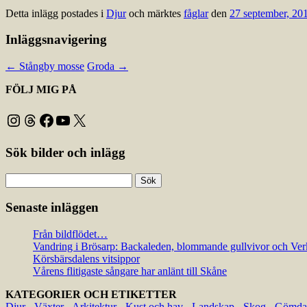
Detta inlägg postades i
Djur
och märktes
fåglar
den
27 september, 20
Inläggsnavigering
←
Stångby mosse
Groda
→
FÖLJ MIG PÅ
Instagram
Threads
Facebook
YouTube
X
Sök bilder och inlägg
Sök
efter:
Senaste inläggen
Från bildflödet…
Vandring i Brösarp: Backaleden, blommande gullvivor och Ver
Körsbärsdalens vitsippor
Vårens flitigaste sångare har anlänt till Skåne
KATEGORIER OCH ETIKETTER
Djur
-
Växter
-
Arkitektur
-
Kust och hav
-
Landskap
-
Skog
-
Gömda 