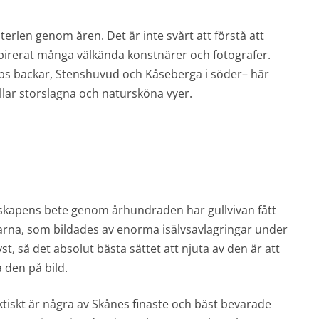
erlen genom åren. Det är inte svårt att förstå att
pirerat många välkända konstnärer och fotografer.
arps backar, Stenshuvud och Kåseberga i söder– här
illar storslagna och natursköna vyer.
oskapens bete genom århundraden har gullvivan fått
karna, som bildades av enorma isälvsavlagringar under
yst, så det absolut bästa sättet att njuta av den är att
 den på bild.
tiskt är några av Skånes finaste och bäst bevarade