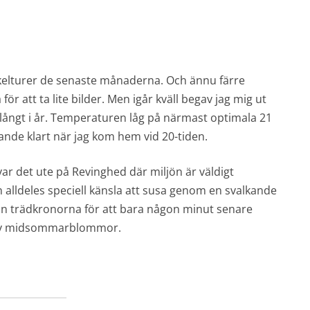
cykelturer de senaste månaderna. Och ännu färre
för att ta lite bilder. Men igår kväll begav jag mig ut
långt i år. Temperaturen låg på närmast optimala 21
de klart när jag kom hem vid 20-tiden.
var det ute på Revinghed där miljön är väldigt
alldeles speciell känsla att susa genom en svalkande
llan trädkronorna för att bara någon minut senare
r av midsommarblommor.