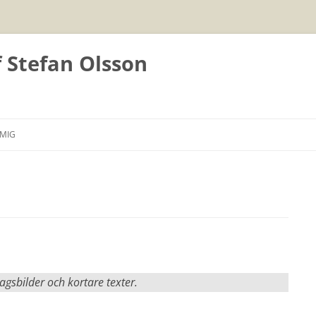
f Stefan Olsson
Hoppa
till
MIG
innehåll
agsbilder och kortare texter.