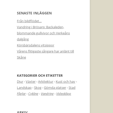
SENASTE INLÄGGEN
Från bildflödet…
Vandring i Brösarp: Backaleden,
blommande gullvivor och Verkeåns
dalgång
Körsbärsdalens vitsippor
Vårens flitigaste sångare har anlänt till
Skåne
KATEGORIER OCH ETIKETTER
Djur
-
Växter
-
Arkitektur
-
Kust och hav
-
Landskap
-
Skog
-
Gömda platser
-
Stad
Fåglar
-
Cykling
-
Vandring
-
Videoklipp
ARKIV