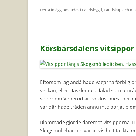
Detta inlägg postades i
Landsbygd
,
Landskap
och mä
Körsbärsdalens vitsippor
Eftersom jag ändå hade vägarna förbi gjord
veckan, eller Hasslemölla fälad som områd
söder om Veberöd är tveklöst mest beröm
var där hade träden ännu inte börjat blom
Blommade gjorde däremot vitsipporna. Ha
Skogsmöllebäcken var bitvis helt täckta 