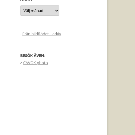
Arkiv
-
Från bildflödet... arkiv
BESÖK ÄVEN:
>
CAVOK photo