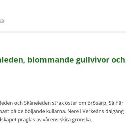
026
.
aleden, blommande gullvivor och
aleden och Skåneleden strax öster om Brösarp. Så här
bäst på de böljande kullarna. Nere i Verkeåns dalgång
ndskapet präglas av vårens skira grönska.