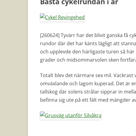
Bästa cykelrundan i år
[260624] Tyvärr har det blivit ganska få 
rundor där det har känts lägligt att stanna 
och upplevde den härligaste turen så här 
grader och midsommarsolen sken fortfaran
Totalt blev det närmare sex mil. Vackrast 
omväxlande och lagom kuperad. Det är en 
tallskog där solens strålar sipprar in me
befinna sig ute på ett fält med mängde