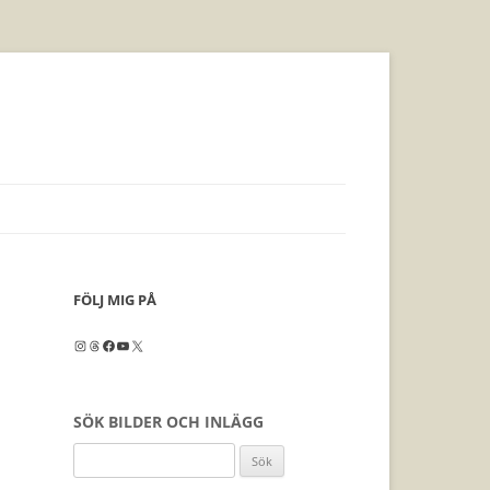
FÖLJ MIG PÅ
Instagram
Threads
Facebook
YouTube
X
SÖK BILDER OCH INLÄGG
Sök
efter: