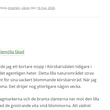
rktes
österlen
,
våren
den
16 maj, 2026
.
e jag ett kortare stopp i Körsbärsdalen tidigare i
et egentligen heter. Detta lilla naturområdet strax
t för sina vackert blommande körsbärsträd. När jag
ma. Det dröjer nog ytterligare någon vecka.
gmarkerna och de branta slänterna ner mot den lilla
med de gnistrande vita små blommorna. Att vädret