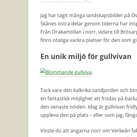
Jag har tagit många landskapsbilder på Öst
Skånes östra delar genom tiderna har ins
Från Drakamöllan i norr, vidare till Brös
finns otaliga vackra platser för den som g
En unik miljö för gullvivan
Tack vare den kalkrika sandjorden och b
en fantastisk möjlighet att frodas på bac
den senaste istiden. Idag är gullvivan fridl
uppleva den på plats – eller som jag, fånga
Visste du att ängarna norr om Verkeån fak