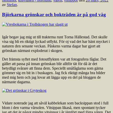
blommor
,
knivsåsen - borelund
,
våren
,
vitsippor
den
20 mars, 2022
av
Stefan
.
Björkarna grönskar och bokträden är på god väg
Igår begav jag mig ut till trakterna runt Torna Hällestad. Det skulle
visa sig bli en riktigt lyckad utflykt. För oj vad det har hänt mycket i
naturen den senaste veckan. Påskens varma dagar har gjort att
grönskan närmast exploderat i skogen.
Det främsta syftet med fotoutflykten var att fotografera fåglar. Det
gäller att passa på innan grönskan blir alltför tät för då är det
betydligt svårare att finna dem. Speciellt småfåglarna som gärna
gömmer sig en bit in i buskagen. Jag fick riktigt många bra bilder
med mig hem och jag lovar att lägga upp en del på bloggen de
närmaste dagarna.
Vidare noterade jag att såväl kabbelekan som backsippan stod i full
blom i den varma vårsolen. Vitsippan likaså, men spontant tycker
jag att det är något mindre vitsippor i år jämfört med förra våren. Det