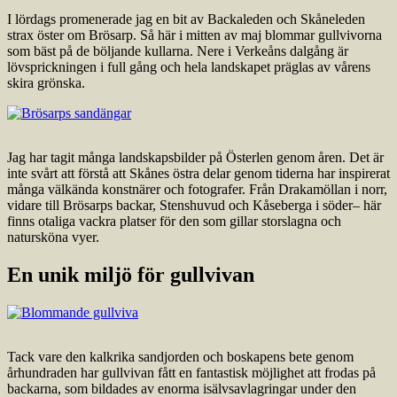
I lördags promenerade jag en bit av Backaleden och Skåneleden
strax öster om Brösarp. Så här i mitten av maj blommar gullvivorna
som bäst på de böljande kullarna. Nere i Verkeåns dalgång är
lövsprickningen i full gång och hela landskapet präglas av vårens
skira grönska.
Jag har tagit många landskapsbilder på Österlen genom åren. Det är
inte svårt att förstå att Skånes östra delar genom tiderna har inspirerat
många välkända konstnärer och fotografer. Från Drakamöllan i norr,
vidare till Brösarps backar, Stenshuvud och Kåseberga i söder– här
finns otaliga vackra platser för den som gillar storslagna och
natursköna vyer.
En unik miljö för gullvivan
Tack vare den kalkrika sandjorden och boskapens bete genom
århundraden har gullvivan fått en fantastisk möjlighet att frodas på
backarna, som bildades av enorma isälvsavlagringar under den