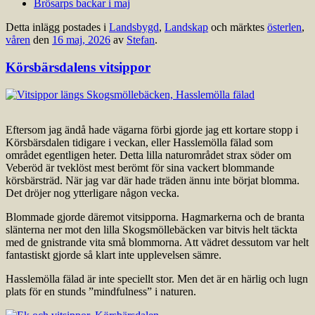
Brösarps backar i maj
Detta inlägg postades i
Landsbygd
,
Landskap
och märktes
österlen
,
våren
den
16 maj, 2026
av
Stefan
.
Körsbärsdalens vitsippor
Eftersom jag ändå hade vägarna förbi gjorde jag ett kortare stopp i
Körsbärsdalen tidigare i veckan, eller Hasslemölla fälad som
området egentligen heter. Detta lilla naturområdet strax söder om
Veberöd är tveklöst mest berömt för sina vackert blommande
körsbärsträd. När jag var där hade träden ännu inte börjat blomma.
Det dröjer nog ytterligare någon vecka.
Blommade gjorde däremot vitsipporna. Hagmarkerna och de branta
slänterna ner mot den lilla Skogsmöllebäcken var bitvis helt täckta
med de gnistrande vita små blommorna. Att vädret dessutom var helt
fantastiskt gjorde så klart inte upplevelsen sämre.
Hasslemölla fälad är inte speciellt stor. Men det är en härlig och lugn
plats för en stunds ”mindfulness” i naturen.