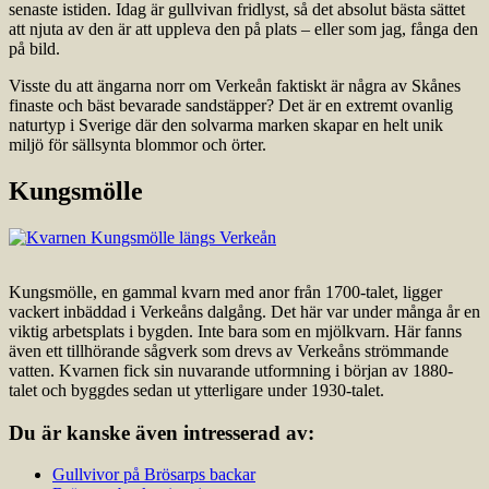
senaste istiden. Idag är gullvivan fridlyst, så det absolut bästa sättet
att njuta av den är att uppleva den på plats – eller som jag, fånga den
på bild.
Visste du att ängarna norr om Verkeån faktiskt är några av Skånes
finaste och bäst bevarade sandstäpper? Det är en extremt ovanlig
naturtyp i Sverige där den solvarma marken skapar en helt unik
miljö för sällsynta blommor och örter.
Kungsmölle
Kungsmölle, en gammal kvarn med anor från 1700-talet, ligger
vackert inbäddad i Verkeåns dalgång. Det här var under många år en
viktig arbetsplats i bygden. Inte bara som en mjölkvarn. Här fanns
även ett tillhörande sågverk som drevs av Verkeåns strömmande
vatten. Kvarnen fick sin nuvarande utformning i början av 1880-
talet och byggdes sedan ut ytterligare under 1930-talet.
Du är kanske även intresserad av:
Gullvivor på Brösarps backar