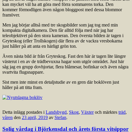
kan mycket väl ha att göra med förra sommarens torka. Den
kommer förmodligen även någon bloggpost med dessa blommor
framöver.
Men jag börjar alltså med tre skogsbilder som jag tog med min
kompakta digitalkamera. Den får alltid följa med när jag har
teleobjektivet på den stora kameran. Den översta bilden är tagen i
Gryteskog (eller Trollskogen) där flera av de vackra vresbokarna
just håller på att anta en härligt grön ton.
Även nästa bild är från Gryteskog. Fast den här är tagen lite längre
västerut i en av de trädbevuxna hagar som utgör området. Just här
såg jag en grupp dovhjortar, flera blåmesar, bofinkar och även några
svartvita flugsnappare.
Sist men inte minst en detaljstudie av en gren där boklöven just
håller på att titta fram.
Detta inlägg postades i
Landsbygd
,
Skog
,
Växter
och märktes
träd
,
våren
den
23 april, 2019
av
Stefan
.
Solig vårdag i Björkensdal och årets första vitsippor