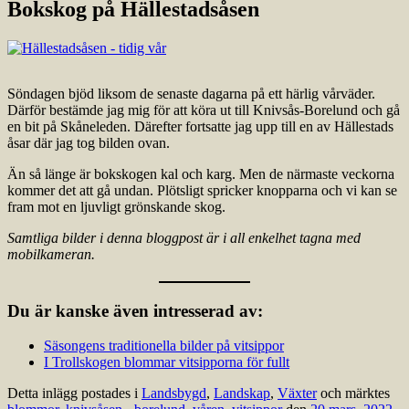
Bokskog på Hällestadsåsen
Söndagen bjöd liksom de senaste dagarna på ett härlig vårväder.
Därför bestämde jag mig för att köra ut till Knivsås-Borelund och gå
en bit på Skåneleden. Därefter fortsatte jag upp till en av Hällestads
åsar där jag tog bilden ovan.
Än så länge är bokskogen kal och karg. Men de närmaste veckorna
kommer det att gå undan. Plötsligt spricker knopparna och vi kan se
fram mot en ljuvligt grönskande skog.
Samtliga bilder i denna bloggpost är i all enkelhet tagna med
mobilkameran.
Du är kanske även intresserad av:
Säsongens traditionella bilder på vitsippor
I Trollskogen blommar vitsipporna för fullt
Detta inlägg postades i
Landsbygd
,
Landskap
,
Växter
och märktes