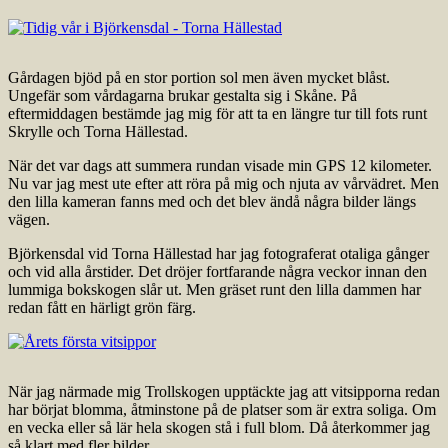
Gårdagen bjöd på en stor portion sol men även mycket blåst.
Ungefär som vårdagarna brukar gestalta sig i Skåne. På
eftermiddagen bestämde jag mig för att ta en längre tur till fots runt
Skrylle och Torna Hällestad.
När det var dags att summera rundan visade min GPS 12 kilometer.
Nu var jag mest ute efter att röra på mig och njuta av vårvädret. Men
den lilla kameran fanns med och det blev ändå några bilder längs
vägen.
Björkensdal vid Torna Hällestad har jag fotograferat otaliga gånger
och vid alla årstider. Det dröjer fortfarande några veckor innan den
lummiga bokskogen slår ut. Men gräset runt den lilla dammen har
redan fått en härligt grön färg.
När jag närmade mig Trollskogen upptäckte jag att vitsipporna redan
har börjat blomma, åtminstone på de platser som är extra soliga. Om
en vecka eller så lär hela skogen stå i full blom. Då återkommer jag
så klart med fler bilder.