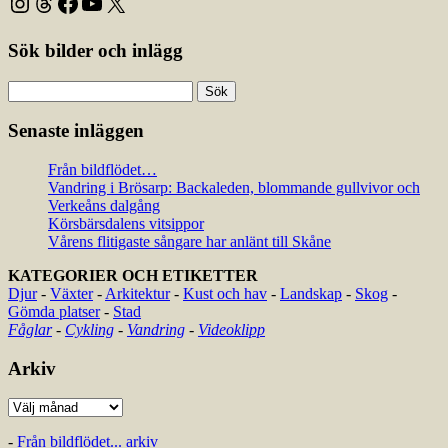
Instagram
Threads
Facebook
YouTube
X
Sök bilder och inlägg
Sök
efter:
Senaste inläggen
Från bildflödet…
Vandring i Brösarp: Backaleden, blommande gullvivor och
Verkeåns dalgång
Körsbärsdalens vitsippor
Vårens flitigaste sångare har anlänt till Skåne
KATEGORIER OCH ETIKETTER
Djur
-
Växter
-
Arkitektur
-
Kust och hav
-
Landskap
-
Skog
-
Gömda platser
-
Stad
Fåglar
-
Cykling
-
Vandring
-
Videoklipp
Arkiv
Arkiv
-
Från bildflödet... arkiv