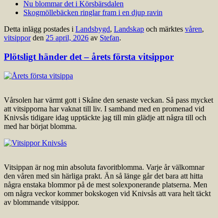
Nu blommar det i Körsbärsdalen
Skogmöllebäcken ringlar fram i en djup ravin
Detta inlägg postades i
Landsbygd
,
Landskap
och märktes
våren
,
vitsippor
den
25 april, 2026
av
Stefan
.
Plötsligt händer det – årets första vitsippor
Vårsolen har värmt gott i Skåne den senaste veckan. Så pass mycket
att vitsipporna har vaknat till liv. I samband med en promenad vid
Knivsås tidigare idag upptäckte jag till min glädje att några till och
med har börjat blomma.
Vitsippan är nog min absoluta favoritblomma. Varje år välkomnar
den våren med sin härliga prakt. Än så länge går det bara att hitta
några enstaka blommor på de mest solexponerande platserna. Men
om några veckor kommer bokskogen vid Knivsås att vara helt täckt
av blommande vitsippor.