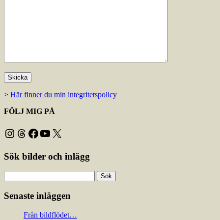
>
Här finner du min integritetspolicy
FÖLJ MIG PÅ
Instagram
Threads
Facebook
YouTube
X
Sök bilder och inlägg
Sök
efter:
Senaste inläggen
Från bildflödet…