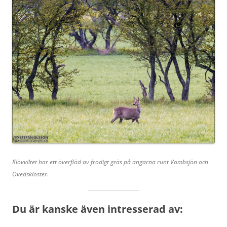
Klövviltet har ett överflöd av frodigt gräs på ängarna runt Vombsjön och
Övedskloster.
Du är kanske även intresserad av: