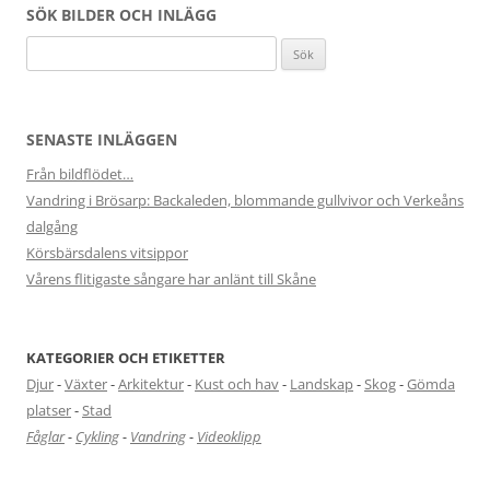
SÖK BILDER OCH INLÄGG
Sök
efter:
SENASTE INLÄGGEN
Från bildflödet…
Vandring i Brösarp: Backaleden, blommande gullvivor och Verkeåns
dalgång
Körsbärsdalens vitsippor
Vårens flitigaste sångare har anlänt till Skåne
KATEGORIER OCH ETIKETTER
Djur
-
Växter
-
Arkitektur
-
Kust och hav
-
Landskap
-
Skog
-
Gömda
platser
-
Stad
Fåglar
-
Cykling
-
Vandring
-
Videoklipp