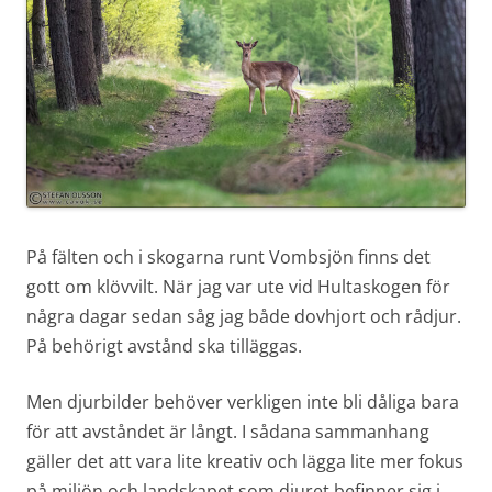
På fälten och i skogarna runt Vombsjön finns det
gott om klövvilt. När jag var ute vid Hultaskogen för
några dagar sedan såg jag både dovhjort och rådjur.
På behörigt avstånd ska tilläggas.
Men djurbilder behöver verkligen inte bli dåliga bara
för att avståndet är långt. I sådana sammanhang
gäller det att vara lite kreativ och lägga lite mer fokus
på miljön och landskapet som djuret befinner sig i.