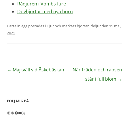
Rådjuren i Vombs fure
Dovhjortar med nya horn
Detta inlägg postades i
Djur
och märktes
hjortar
,
rådjur
den
15 maj,
2021
.
Inläggsnavigering
←
Majkväll vid Äskebäskan
När träden och rapsen
står i full blom
→
FÖLJ MIG PÅ
Instagram
Threads
Facebook
YouTube
X