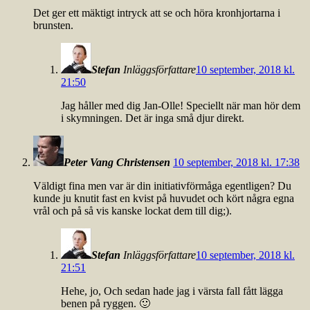
Det ger ett mäktigt intryck att se och höra kronhjortarna i
brunsten.
Stefan
Inläggsförfattare
10 september, 2018 kl.
21:50
Jag håller med dig Jan-Olle! Speciellt när man hör dem
i skymningen. Det är inga små djur direkt.
Peter Vang Christensen
10 september, 2018 kl. 17:38
Väldigt fina men var är din initiativförmåga egentligen? Du
kunde ju knutit fast en kvist på huvudet och kört några egna
vrål och på så vis kanske lockat dem till dig;).
Stefan
Inläggsförfattare
10 september, 2018 kl.
21:51
Hehe, jo, Och sedan hade jag i värsta fall fått lägga
benen på ryggen. 🙂