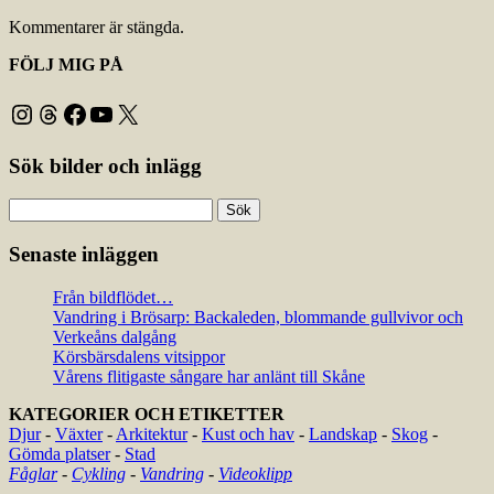
Kommentarer är stängda.
FÖLJ MIG PÅ
Instagram
Threads
Facebook
YouTube
X
Sök bilder och inlägg
Sök
efter:
Senaste inläggen
Från bildflödet…
Vandring i Brösarp: Backaleden, blommande gullvivor och
Verkeåns dalgång
Körsbärsdalens vitsippor
Vårens flitigaste sångare har anlänt till Skåne
KATEGORIER OCH ETIKETTER
Djur
-
Växter
-
Arkitektur
-
Kust och hav
-
Landskap
-
Skog
-
Gömda platser
-
Stad
Fåglar
-
Cykling
-
Vandring
-
Videoklipp