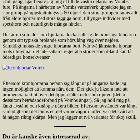
i full gång. Igår begav jag mig ut till de västra delarna av Vombs
fure. På ängarna i närheten av Vombs vattenverk upptäckte jag en
stor grupp på uppskattningsvis 60 djur. I den stora gruppen fanns allt
från äldre hjortar med stora taggiga horn, till yngre individer med
spetshorn och naturligtvis många hindar.
Det är nu som de stora hjortarna lockar till sig de brunstiga hindarna
genom sitt typiska brölande som hörs lång väg över nejden.
Samtidigt motas de yngre hjortarna bort. När två jämstarka hjortar
möts utmynnar det inte sällan i regelrätta strider som ibland kan få
ödesdigra konsekvenser.
Eftersom kronhjortarna befann sig långt ut på ängarna hade jag
ingen möjlighet att komma nära dem. Det gick ju liksom inte att
promenera rakt ut över det öppna fältet och störa djuren (det är
dessutom beträdandeförbud på Vombs ängar). Så jag höll mig på
långt avstånd och knäppte några bilder. Eftersom avståndet var långt
samtidigt som det fanns en del värmevågor i luften var det svårt att
få någon riktig skärpa. Men jag lägger ut två varianter för skoj skull.
Du är kanske även intresserad av: