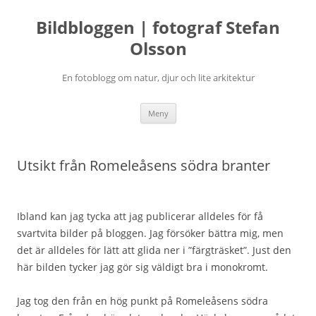
Bildbloggen | fotograf Stefan
Olsson
En fotoblogg om natur, djur och lite arkitektur
Hoppa
Meny
till
innehåll
Utsikt från Romeleåsens södra branter
Ibland kan jag tycka att jag publicerar alldeles för få
svartvita bilder på bloggen. Jag försöker bättra mig, men
det är alldeles för lätt att glida ner i ”färgträsket”. Just den
här bilden tycker jag gör sig väldigt bra i monokromt.
Jag tog den från en hög punkt på Romeleåsens södra