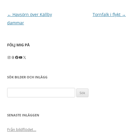
Inläggsnavigering
←
Havsörn över Källby
Tornfalk i flykt
→
dammar
FÖLJ MIG PÅ
Instagram
Threads
Facebook
YouTube
X
SÖK BILDER OCH INLÄGG
Sök
efter:
SENASTE INLÄGGEN
Från bildflödet…