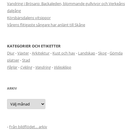
Vandring i Brösarp: Backaleden, blommande gullvivor och Verkeåns
dalgång
Körsbärsdalens vitsippor
Vårens flitigaste sångare har anlänt till Skåne
KATEGORIER OCH ETIKETTER
Djur
-
Växter
-
Arkitektur
-
Kust och hav
-
Landskap
-
Skog
-
Gömda
platser
-
Stad
Fåglar
-
Cykling
-
Vandring
-
Videoklipp
ARKIV
Arkiv
-
Från bildflödet... arkiv