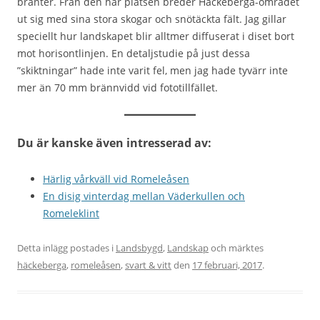
branter. Från den här platsen breder Häckeberga-området
ut sig med sina stora skogar och snötäckta fält. Jag gillar
speciellt hur landskapet blir alltmer diffuserat i diset bort
mot horisontlinjen. En detaljstudie på just dessa
”skiktningar” hade inte varit fel, men jag hade tyvärr inte
mer än 70 mm brännvidd vid fototillfället.
Du är kanske även intresserad av:
Härlig vårkväll vid Romeleåsen
En disig vinterdag mellan Väderkullen och
Romeleklint
Detta inlägg postades i
Landsbygd
,
Landskap
och märktes
häckeberga
,
romeleåsen
,
svart & vitt
den
17 februari, 2017
.