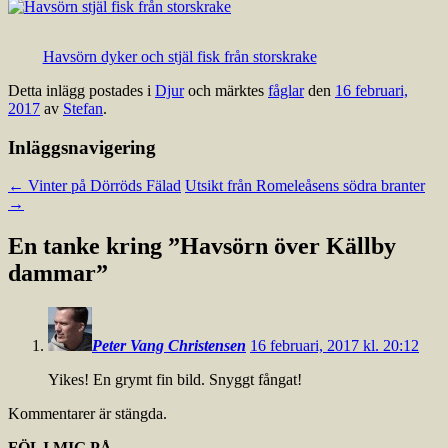
Havsörn dyker och stjäl fisk från storskrake
Detta inlägg postades i
Djur
och märktes
fåglar
den
16 februari,
2017
av
Stefan
.
Inläggsnavigering
←
Vinter på Dörröds Fälad
Utsikt från Romeleåsens södra branter
→
En tanke kring ”
Havsörn över Källby
dammar
”
Peter Vang Christensen
16 februari, 2017 kl. 20:12
Yikes! En grymt fin bild. Snyggt fångat!
Kommentarer är stängda.
FÖLJ MIG PÅ