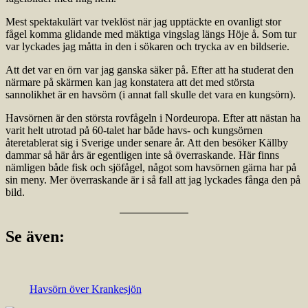
Mest spektakulärt var tveklöst när jag upptäckte en ovanligt stor
fågel komma glidande med mäktiga vingslag längs Höje å. Som tur
var lyckades jag måtta in den i sökaren och trycka av en bildserie.
Att det var en örn var jag ganska säker på. Efter att ha studerat den
närmare på skärmen kan jag konstatera att det med största
sannolikhet är en havsörn (i annat fall skulle det vara en kungsörn).
Havsörnen är den största rovfågeln i Nordeuropa. Efter att nästan ha
varit helt utrotad på 60-talet har både havs- och kungsörnen
återetablerat sig i Sverige under senare år. Att den besöker Källby
dammar så här års är egentligen inte så överraskande. Här finns
nämligen både fisk och sjöfågel, något som havsörnen gärna har på
sin meny. Mer överraskande är i så fall att jag lyckades fånga den på
bild.
Se även:
Havsörn över Krankesjön