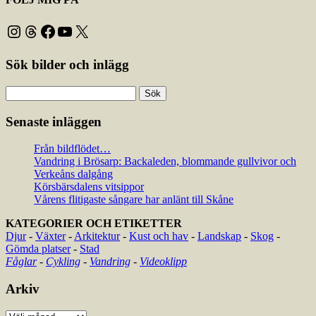
Instagram
Threads
Facebook
YouTube
X
Sök bilder och inlägg
Sök
efter:
Senaste inläggen
Från bildflödet…
Vandring i Brösarp: Backaleden, blommande gullvivor och
Verkeåns dalgång
Körsbärsdalens vitsippor
Vårens flitigaste sångare har anlänt till Skåne
KATEGORIER OCH ETIKETTER
Djur
-
Växter
-
Arkitektur
-
Kust och hav
-
Landskap
-
Skog
-
Gömda platser
-
Stad
Fåglar
-
Cykling
-
Vandring
-
Videoklipp
Arkiv
Arkiv