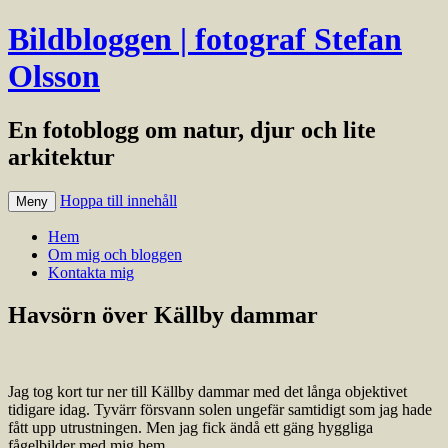
Bildbloggen | fotograf Stefan
Olsson
En fotoblogg om natur, djur och lite
arkitektur
Hoppa till innehåll
Meny
Hem
Om mig och bloggen
Kontakta mig
Havsörn över Källby dammar
Jag tog kort tur ner till Källby dammar med det långa objektivet
tidigare idag. Tyvärr försvann solen ungefär samtidigt som jag hade
fått upp utrustningen. Men jag fick ändå ett gäng hyggliga
fågelbilder med mig hem.