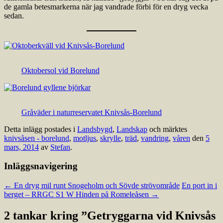
de gamla betesmarkerna när jag vandrade förbi för en dryg vecka
sedan.
Oktobersol vid Borelund
Gråväder i naturreservatet Knivsås-Borelund
Detta inlägg postades i
Landsbygd
,
Landskap
och märktes
knivsåsen - borelund
,
motljus
,
skrylle
,
träd
,
vandring
,
våren
den
5
mars, 2014
av
Stefan
.
Inläggsnavigering
←
En dryg mil runt Snogeholm och Sövde strövområde
En port in i
berget – RRGC S1 W Hinden på Romeleåsen
→
2 tankar kring ”
Getryggarna vid Knivsås