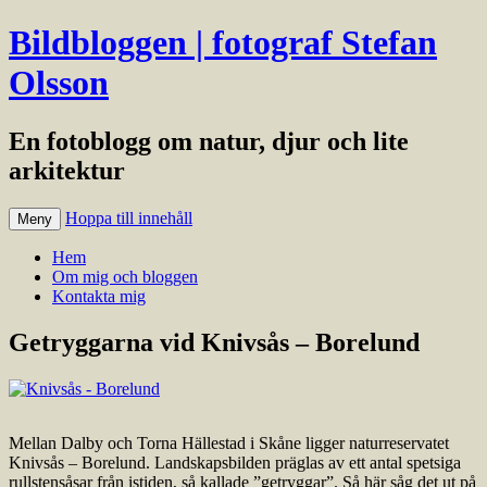
Bildbloggen | fotograf Stefan
Olsson
En fotoblogg om natur, djur och lite
arkitektur
Hoppa till innehåll
Meny
Hem
Om mig och bloggen
Kontakta mig
Getryggarna vid Knivsås – Borelund
Mellan Dalby och Torna Hällestad i Skåne ligger naturreservatet
Knivsås – Borelund. Landskapsbilden präglas av ett antal spetsiga
rullstensåsar från istiden, så kallade ”getryggar”. Så här såg det ut på