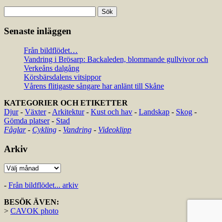
Sök
efter:
Senaste inläggen
Från bildflödet…
Vandring i Brösarp: Backaleden, blommande gullvivor och
Verkeåns dalgång
Körsbärsdalens vitsippor
Vårens flitigaste sångare har anlänt till Skåne
KATEGORIER OCH ETIKETTER
Djur
-
Växter
-
Arkitektur
-
Kust och hav
-
Landskap
-
Skog
-
Gömda platser
-
Stad
Fåglar
-
Cykling
-
Vandring
-
Videoklipp
Arkiv
Arkiv
-
Från bildflödet... arkiv
BESÖK ÄVEN:
>
CAVOK photo