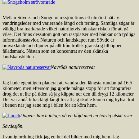
Mellan Sövde- och Snogeholmssjön finns ett utmärkt nät av
vandringsleder med varierande längd och terräng. Samtliga stigar är
väldigt bra markerade vilket naturligtvis minskar risken för att gå
vilse. Det finns dessutom gott om rastplatser med bänkar och tydliga
informationstavlor. Naturen och landskapet runt Sövde är
omväxlande och bjuder på allt från trollsk granskog till öppen
fäladsmark. Nästan som ett koncentrat av den skånska
landskapsbilden.
Navröds naturreservat
Jag hade egentligen planerat att vandra den längsta rundan på 16,5
kilometer, men eftersom jag gjorde många stopp för att fotografera
drog det ut lite på tiden så jag klippte ner den till drygt 12 kilometer.
Det var ändå tillräckligt långt för att jag skulle känna mig hyfsat trött
i benen när jag satte mig i bilen för att köra hem.
Dagens lunch intogs på en höjd med en härlig utsikt över
Sövdesjön.
I vanlig ordning fick jag en hel del bilder med mig hem. Jag