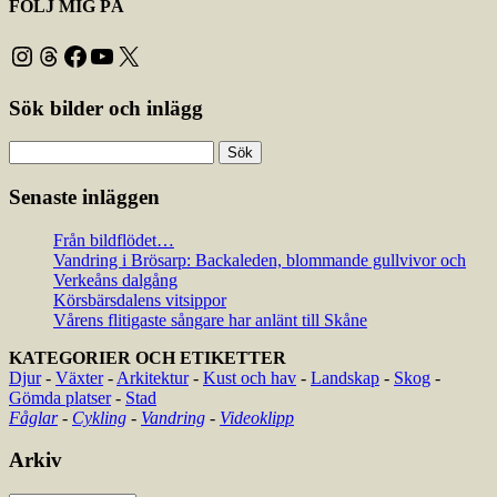
FÖLJ MIG PÅ
Instagram
Threads
Facebook
YouTube
X
Sök bilder och inlägg
Sök
efter:
Senaste inläggen
Från bildflödet…
Vandring i Brösarp: Backaleden, blommande gullvivor och
Verkeåns dalgång
Körsbärsdalens vitsippor
Vårens flitigaste sångare har anlänt till Skåne
KATEGORIER OCH ETIKETTER
Djur
-
Växter
-
Arkitektur
-
Kust och hav
-
Landskap
-
Skog
-
Gömda platser
-
Stad
Fåglar
-
Cykling
-
Vandring
-
Videoklipp
Arkiv