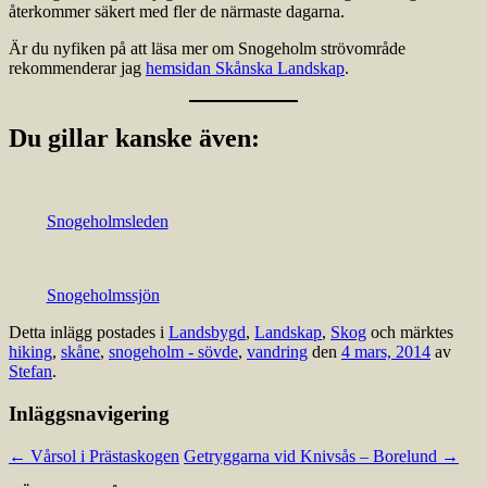
återkommer säkert med fler de närmaste dagarna.
Är du nyfiken på att läsa mer om Snogeholm strövområde
rekommenderar jag
hemsidan Skånska Landskap
.
Du gillar kanske även:
Snogeholmsleden
Snogeholmssjön
Detta inlägg postades i
Landsbygd
,
Landskap
,
Skog
och märktes
hiking
,
skåne
,
snogeholm - sövde
,
vandring
den
4 mars, 2014
av
Stefan
.
Inläggsnavigering
←
Vårsol i Prästaskogen
Getryggarna vid Knivsås – Borelund
→