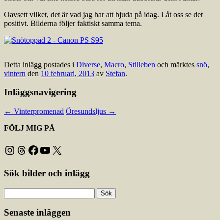
Oavsett vilket, det är vad jag har att bjuda på idag. Låt oss se det
positivt. Bilderna följer faktiskt samma tema.
Detta inlägg postades i
Diverse
,
Macro
,
Stilleben
och märktes
snö
,
vintern
den
10 februari, 2013
av
Stefan
.
Inläggsnavigering
←
Vinterpromenad
Öresundsljus
→
FÖLJ MIG PÅ
Instagram
Threads
Facebook
YouTube
X
Sök bilder och inlägg
Sök
efter:
Senaste inläggen