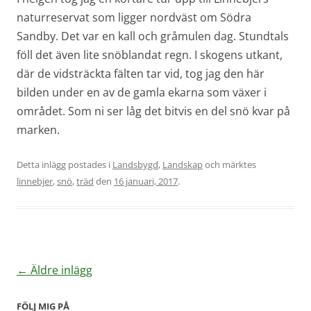
naturreservat som ligger nordväst om Södra
Sandby. Det var en kall och gråmulen dag. Stundtals
föll det även lite snöblandat regn. I skogens utkant,
där de vidsträckta fälten tar vid, tog jag den här
bilden under en av de gamla ekarna som växer i
området. Som ni ser låg det bitvis en del snö kvar på
marken.
Detta inlägg postades i
Landsbygd
,
Landskap
och märktes
linnebjer
,
snö
,
träd
den
16 januari, 2017
.
Inläggsnavigering
←
Äldre inlägg
FÖLJ MIG PÅ