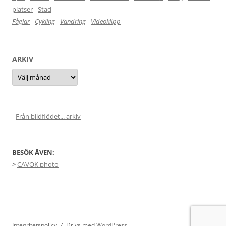
platser
-
Stad
Fåglar
-
Cykling
-
Vandring
-
Videoklipp
ARKIV
Arkiv
-
Från bildflödet... arkiv
BESÖK ÄVEN:
>
CAVOK photo
Integritetspolicy
Drivs med WordPress