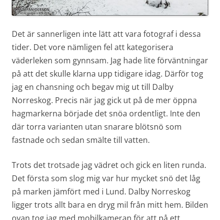
Det är sannerligen inte lätt att vara fotograf i dessa
tider. Det vore nämligen fel att kategorisera
väderleken som gynnsam. Jag hade lite förväntningar
på att det skulle klarna upp tidigare idag. Därför tog
jag en chansning och begav mig ut till Dalby
Norreskog. Precis när jag gick ut på de mer öppna
hagmarkerna började det snöa ordentligt. Inte den
där torra varianten utan snarare blötsnö som
fastnade och sedan smälte till vatten.
Trots det trotsade jag vädret och gick en liten runda.
Det första som slog mig var hur mycket snö det låg
på marken jämfört med i Lund. Dalby Norreskog
ligger trots allt bara en dryg mil från mitt hem. Bilden
ovan tog jag med mobilkameran för att på ett