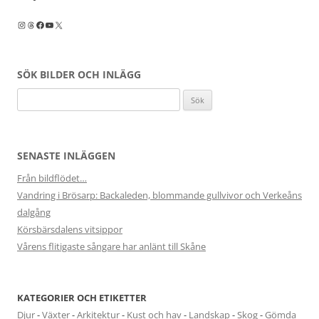
Instagram
Threads
Facebook
YouTube
X
SÖK BILDER OCH INLÄGG
Sök
efter:
SENASTE INLÄGGEN
Från bildflödet…
Vandring i Brösarp: Backaleden, blommande gullvivor och Verkeåns
dalgång
Körsbärsdalens vitsippor
Vårens flitigaste sångare har anlänt till Skåne
KATEGORIER OCH ETIKETTER
Djur
-
Växter
-
Arkitektur
-
Kust och hav
-
Landskap
-
Skog
-
Gömda