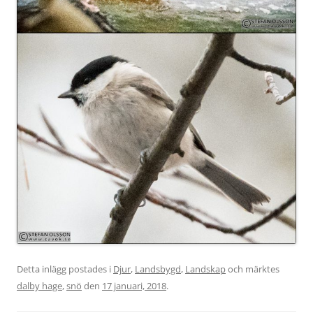
Detta inlägg postades i
Djur
,
Landsbygd
,
Landskap
och märktes
dalby hage
,
snö
den
17 januari, 2018
.