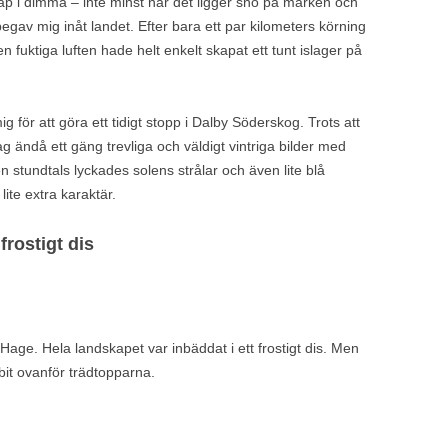
skap i dimma – inte minst när det ligger snö på marken och
gav mig inåt landet. Efter bara ett par kilometers körning
en fuktiga luften hade helt enkelt skapat ett tunt islager på
g för att göra ett tidigt stopp i Dalby Söderskog. Trots att
jag ändå ett gäng trevliga och väldigt vintriga bilder med
stundtals lyckades solens strålar och även lite blå
lite extra karaktär.
frostigt dis
 Hage. Hela landskapet var inbäddat i ett frostigt dis. Men
bit ovanför trädtopparna.