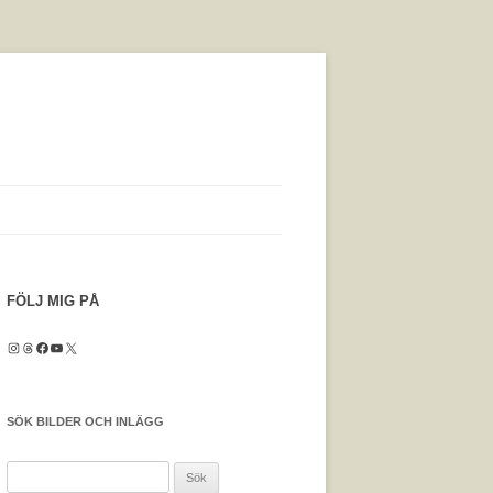
FÖLJ MIG PÅ
Instagram
Threads
Facebook
YouTube
X
SÖK BILDER OCH INLÄGG
Sök