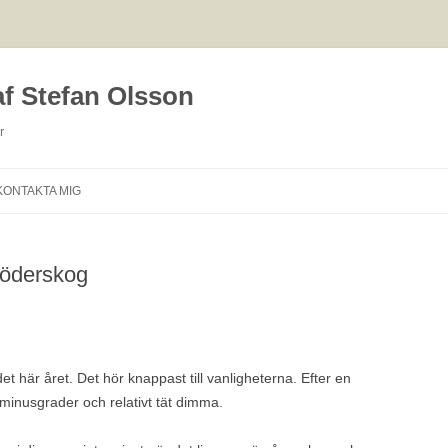
af Stefan Olsson
r
Hoppa
till
KONTAKTA MIG
innehåll
Söderskog
det här året. Det hör knappast till vanligheterna. Efter en
minusgrader och relativt tät dimma.