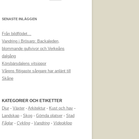
efter:
SENASTE INLÄGGEN
Från bildflödet…
Vandring i Brösarp: Backaleden,
blommande gullvivor och Verkeåns
dalgång
Körsbärsdalens vitsippor
Vårens flitigaste sångare har anlänt till
Skåne
KATEGORIER OCH ETIKETTER
Djur
-
Växter
-
Arkitektur
-
Kust och hav
-
Landskap
-
Skog
-
Gömda platser
-
Stad
Fåglar
-
Cykling
-
Vandring
-
Videoklipp