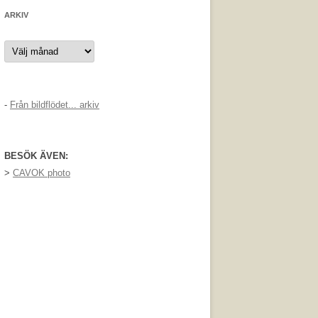
ARKIV
Arkiv
-
Från bildflödet... arkiv
BESÖK ÄVEN:
>
CAVOK photo