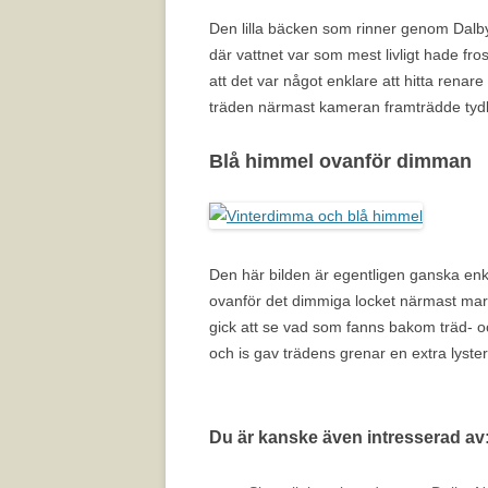
Den lilla bäcken som rinner genom Dalby 
där vattnet var som mest livligt hade fro
att det var något enklare att hitta rena
träden närmast kameran framträdde tydl
Blå himmel ovanför dimman
Den här bilden är egentligen ganska enkel
ovanför det dimmiga locket närmast mark
gick att se vad som fanns bakom träd- o
och is gav trädens grenar en extra lyster
Du är kanske även intresserad av