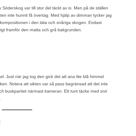
Söderskog var till stor del täckt av is. Men på de ställen
sten inte hunnit få övertag. Med hjälp av dimman tycker jag
re kompositionen i den täta och snåriga skogen. Endast
igt framför den matta och grå bakgrunden.
. Just när jag tog den gick det att ana lite blå himmel
en. Notera att sikten var så pass begränsad att det inte
ch buskpartiet närmast kameran. Ett tunt täcke med snö
.
: