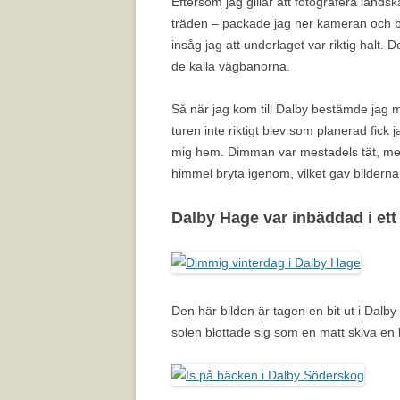
Eftersom jag gillar att fotografera land
träden – packade jag ner kameran och be
insåg jag att underlaget var riktig halt. D
de kalla vägbanorna.
Så när jag kom till Dalby bestämde jag mi
turen inte riktigt blev som planerad fick 
mig hem. Dimman var mestadels tät, men 
himmel bryta igenom, vilket gav bilderna 
Dalby Hage var inbäddad i ett 
Den här bilden är tagen en bit ut i Dalby
solen blottade sig som en matt skiva en 