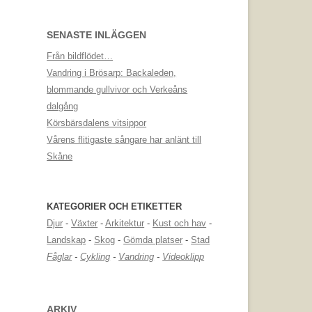
SENASTE INLÄGGEN
Från bildflödet…
Vandring i Brösarp: Backaleden,
blommande gullvivor och Verkeåns
dalgång
Körsbärsdalens vitsippor
Vårens flitigaste sångare har anlänt till
Skåne
KATEGORIER OCH ETIKETTER
Djur
-
Växter
-
Arkitektur
-
Kust och hav
-
Landskap
-
Skog
-
Gömda platser
-
Stad
Fåglar
-
Cykling
-
Vandring
-
Videoklipp
ARKIV