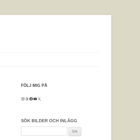
FÖLJ MIG PÅ
Instagram
Threads
Facebook
YouTube
X
SÖK BILDER OCH INLÄGG
Sök
efter: