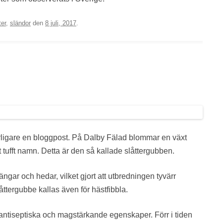
ter
,
sländor
den
8 juli, 2017
.
terligare en bloggpost. På Dalby Fälad blommar en växt
t tufft namn. Detta är den så kallade slåttergubben.
ngar och hedar, vilket gjort att utbredningen tyvärr
tergubbe kallas även för hästfibbla.
 antiseptiska och magstärkande egenskaper. Förr i tiden