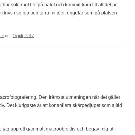
har sökt runt lite på nätet och kommit fram till att det är
m trivs i soliga och torra miljöer, ungefär som på platsen
ter
den
15 juli, 2017
.
macrofotografering. Den främsta utmaningen när det gäller
iv. Det klurigaste är att kontrollera skärpedjupet som alltid
de jag upp ett gammalt macroobjektiv och begav mig ut i