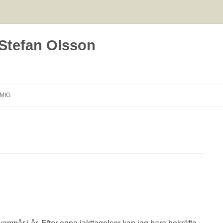
 Stefan Olsson
Hoppa
till
MIG
innehåll