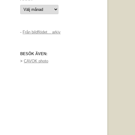
Arkiv
-
Från bildflödet... arkiv
BESÖK ÄVEN:
>
CAVOK photo