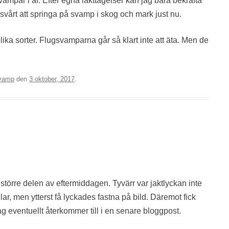
svampår i år. Efter egna iakttagelser kan jag bara bekräfta
 svårt att springa på svamp i skog och mark just nu.
olika sorter. Flugsvamparna går så klart inte att äta. Men de
vamp
den
3 oktober, 2017
.
r större delen av eftermiddagen. Tyvärr var jaktlyckan inte
ilar, men ytterst få lyckades fastna på bild. Däremot fick
g eventuellt återkommer till i en senare bloggpost.