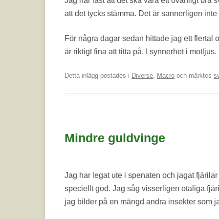
Jag har läst att det ska vara ett ovanligt bra 
att det tycks stämma. Det är sannerligen inte
För några dagar sedan hittade jag ett flertal 
är riktigt fina att titta på. I synnerhet i motljus.
Detta inlägg postades i
Diverse
,
Macro
och märktes
s
Mindre guldvinge
Jag har legat ute i spenaten och jagat fjärila
speciellt god. Jag såg visserligen otaliga fjär
jag bilder på en mängd andra insekter som ja