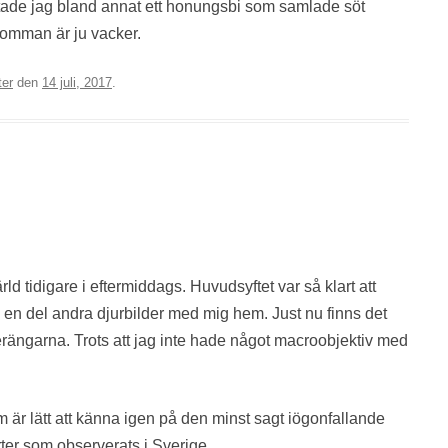
ade jag bland annat ett honungsbi som samlade söt
lomman är ju vacker.
ter
den
14 juli, 2017
.
ld tidigare i eftermiddags. Huvudsyftet var så klart att
g en del andra djurbilder med mig hem. Just nu finns det
terängarna. Trots att jag inte hade något macroobjektiv med
om är lätt att känna igen på den minst sagt iögonfallande
rter som observerats i Sverige.