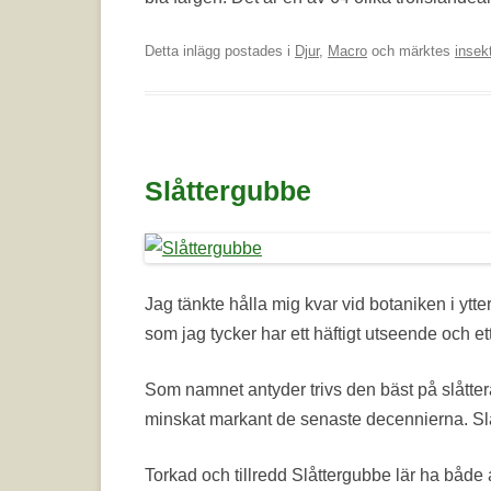
Detta inlägg postades i
Djur
,
Macro
och märktes
insek
Slåttergubbe
Jag tänkte hålla mig kvar vid botaniken i yt
som jag tycker har ett häftigt utseende och et
Som namnet antyder trivs den bäst på slåtterä
minskat markant de senaste decennierna. Slåt
Torkad och tillredd Slåttergubbe lär ha både