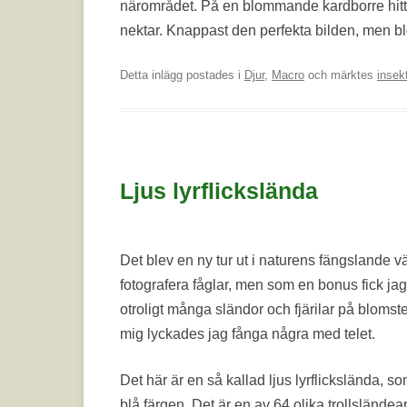
närområdet. På en blommande kardborre hitt
nektar. Knappast den perfekta bilden, men b
Detta inlägg postades i
Djur
,
Macro
och märktes
insek
Ljus lyrflickslända
Det blev en ny tur ut i naturens fängslande vär
fotografera fåglar, men som en bonus fick ja
otroligt många sländor och fjärilar på bloms
mig lyckades jag fånga några med telet.
Det här är en så kallad ljus lyrflickslända, s
blå färgen. Det är en av 64 olika trollsländea