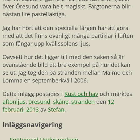
över Öresund vara helt magiskt. Färgtonerna blir
nästan lite pastellaktiga.
Jag har hört att den speciella färgen har att göra
med att det finns ovanligt många partiklar i luften
som fångar upp kvällssolens ljus.
Oavsett hur det ligger till med den saken så är
ovanstående bild ett bra exempel på hur det kan
se ut. Jag tog den på stranden mellan Malmö och
Lomma en septemberkväll 2006.
Detta inlägg postades i
Kust och hav
och märktes
aftonljus
,
öresund
,
skåne
,
stranden
den
12
februari, 2013
av
Stefan
.
Inläggsnavigering
←
Snötoppad
Under molnen
→