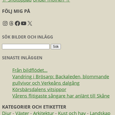
FÖLJ MIG PÅ
Instagram
Threads
Facebook
YouTube
X
SÖK BILDER OCH INLÄGG
Sök
efter:
SENASTE INLÄGGEN
Från bildflödet…
Vandring i Brösarp: Backaleden, blommande
gullvivor och Verkeåns dalgång
Körsbärsdalens vitsippor
Vårens flitigaste sångare har anlänt till Skåne
KATEGORIER OCH ETIKETTER
Djur
-
Växter
-
Arkitektur
-
Kust och hav
-
Landskap