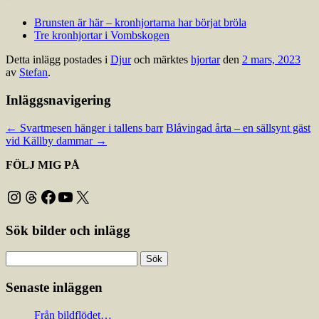
Brunsten är här – kronhjortarna har börjat bröla
Tre kronhjortar i Vombskogen
Detta inlägg postades i
Djur
och märktes
hjortar
den
2 mars, 2023
av
Stefan
.
Inläggsnavigering
←
Svartmesen hänger i tallens barr
Blåvingad årta – en sällsynt gäst
vid Källby dammar
→
FÖLJ MIG PÅ
Instagram
Threads
Facebook
YouTube
X
Sök bilder och inlägg
Sök
efter:
Senaste inläggen
Från bildflödet…