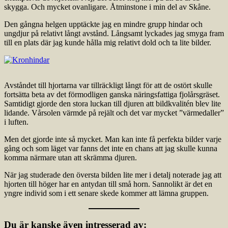
skygga. Och mycket ovanligare. Åtminstone i min del av Skåne.
Den gångna helgen upptäckte jag en mindre grupp hindar och
ungdjur på relativt långt avstånd. Långsamt lyckades jag smyga fram
till en plats där jag kunde hålla mig relativt dold och ta lite bilder.
Avståndet till hjortarna var tillräckligt långt för att de ostört skulle
fortsätta beta av det förmodligen ganska näringsfattiga fjolårsgräset.
Samtidigt gjorde den stora luckan till djuren att bildkvalitén blev lite
lidande. Vårsolen värmde på rejält och det var mycket ”värmedaller”
i luften.
Men det gjorde inte så mycket. Man kan inte få perfekta bilder varje
gång och som läget var fanns det inte en chans att jag skulle kunna
komma närmare utan att skrämma djuren.
När jag studerade den översta bilden lite mer i detalj noterade jag att
hjorten till höger har en antydan till små horn. Sannolikt är det en
yngre individ som i ett senare skede kommer att lämna gruppen.
Du är kanske även intresserad av: