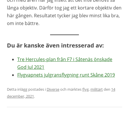
och med åren har jag insett att det inte behövs så
långa objektiv. Därför tog jag ett kortare objektiv den
här gången. Resultatet tycker jag blev minst lika bra,
om inte bättre.
Du är kanske även intresserad av:
Tre Hercules-plan från F7 i Såtenäs önskade
God Jul 2021
Flygvapnets julgransflygning runt Skåne 2019
Detta inlägg postades i
Diverse
och märktes
flyg
,
militärt
den
14
december, 2021
.