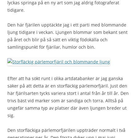
lyckas springa på en ny art som jag aldrig fotograferat
tidigare.
Den här fjärilen upptäckte jag i ett parti med blommande
ljung tidigare i veckan. Ljungen blommar som bekant sent
på året och blir på så sätt en viktig födokälla och
samlingspunkt för fjärilar, humlor och bin.
Efter att ha sökt runt i olika artdatabanker är jag ganska
säker på att detta är en storfläckig pärlemorfjäril. Just den
här fjärilsarten tycks variera stort i antal från år till år. Den
trivs bäst vid marker som är sandiga och torra. Alltså på
ungefär samma typ av platser där även ljungen breder ut
sig.
Den storfläckiga pärlemorfjärilen uppträder normalt i två
generationer per år. Den första dyker upp i maj-juni,