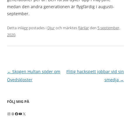
medan den andra generationen är flygfärdig i augusti-
september.
Detta inlägg postades i
Djur
och märktes
fjärilar
den
5 september,
2020
.
Inläggsnavigering
←
Skogen Hultan söder om
Flitig hackspett jobbar vid sin
Övedskloster
smedja
→
FÖLJ MIG PÅ
Instagram
Threads
Facebook
YouTube
X