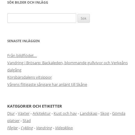
SÖK BILDER OCH INLÄGG
Sök
efter:
SENASTE INLÄGGEN
Från bildflödet…
Vandring i Brösarp: Backaleden, blommande gullvivor och Verkeåns
dalgång
Körsbärsdalens vitsippor
Vårens flitigaste sångare har anlänt till Skåne
KATEGORIER OCH ETIKETTER
Djur
-
Växter
-
Arkitektur
-
Kust och hav
-
Landskap
-
Skog
-
Gömda
platser
-
Stad
Fåglar
-
Cykling
-
Vandring
-
Videoklipp