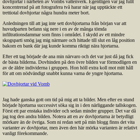
dovhjortar i närheten av Vombs vattenverk. Egentligen var jag fullt
koncentrerad på att fotografera två harar när jag upptäckte ett
trettiotal dovhjortar några hundra meter bort.
Anledningen till att jag inte sett dovhjortarna från början var att
huvudparten befann sig nere i en av de många tömda
infiltrationsdammar som finns i området. I skydd av ett mindre
skogsparti smög jag mig närmare och hittade till slut en låg position
bakom en bank där jag kunde komma riktigt nära hjortarna.
Efter ett tag började de ana min närvaro och det var just då jag fick
de bästa bilderna. Dovhinden på den övre bilden var förmodligen en
av de äldre individerna i gruppen. Hon höll extra koll mot mitt håll
för att om nödvändigt snabbt kunna varna de yngre hjortarna.
Jag hade ganska gott om tid på mig att ta bilder. Men efter en stund
började hjortarna successivt söka sig in i den närliggande tallskogen.
Först ett par enstaka individer och sedan mindre grupper. Det var då
jag tog den andra bilden. Notera att en av dovhjortarna är betydligt
mörkare än de övriga. Som ni redan sett på min blogg finns det vita
varianter av dovhjortar, men även den här mörka varianten är relativt
vanligt förekommande.