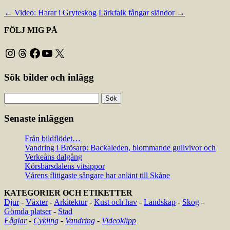
←
Video: Harar i Gryteskog
Lärkfalk fångar sländor
→
FÖLJ MIG PÅ
Instagram
Threads
Facebook
YouTube
X
Sök bilder och inlägg
Sök
efter:
Senaste inläggen
Från bildflödet…
Vandring i Brösarp: Backaleden, blommande gullvivor och
Verkeåns dalgång
Körsbärsdalens vitsippor
Vårens flitigaste sångare har anlänt till Skåne
KATEGORIER OCH ETIKETTER
Djur
-
Växter
-
Arkitektur
-
Kust och hav
-
Landskap
-
Skog
-
Gömda platser
-
Stad
Fåglar
-
Cykling
-
Vandring
-
Videoklipp