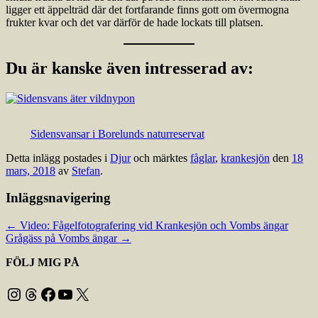
ligger ett äppelträd där det fortfarande finns gott om övermogna
frukter kvar och det var därför de hade lockats till platsen.
Du är kanske även intresserad av:
Sidensvansar i Borelunds naturreservat
Detta inlägg postades i
Djur
och märktes
fåglar
,
krankesjön
den
18
mars, 2018
av
Stefan
.
Inläggsnavigering
←
Video: Fågelfotografering vid Krankesjön och Vombs ängar
Grågäss på Vombs ängar
→
FÖLJ MIG PÅ
Instagram
Threads
Facebook
YouTube
X