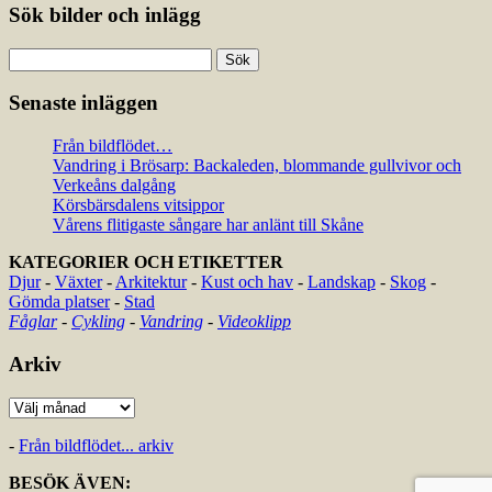
Sök bilder och inlägg
Sök
efter:
Senaste inläggen
Från bildflödet…
Vandring i Brösarp: Backaleden, blommande gullvivor och
Verkeåns dalgång
Körsbärsdalens vitsippor
Vårens flitigaste sångare har anlänt till Skåne
KATEGORIER OCH ETIKETTER
Djur
-
Växter
-
Arkitektur
-
Kust och hav
-
Landskap
-
Skog
-
Gömda platser
-
Stad
Fåglar
-
Cykling
-
Vandring
-
Videoklipp
Arkiv
Arkiv
-
Från bildflödet... arkiv
BESÖK ÄVEN: