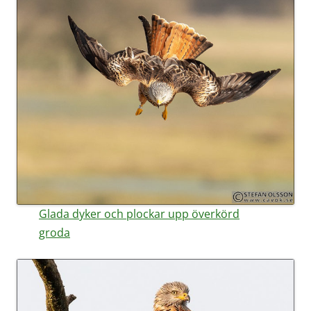
Glada dyker och plockar upp överkörd
groda