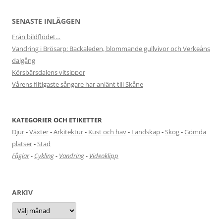
SENASTE INLÄGGEN
Från bildflödet…
Vandring i Brösarp: Backaleden, blommande gullvivor och Verkeåns
dalgång
Körsbärsdalens vitsippor
Vårens flitigaste sångare har anlänt till Skåne
KATEGORIER OCH ETIKETTER
Djur
-
Växter
-
Arkitektur
-
Kust och hav
-
Landskap
-
Skog
-
Gömda
platser
-
Stad
Fåglar
-
Cykling
-
Vandring
-
Videoklipp
ARKIV
Arkiv