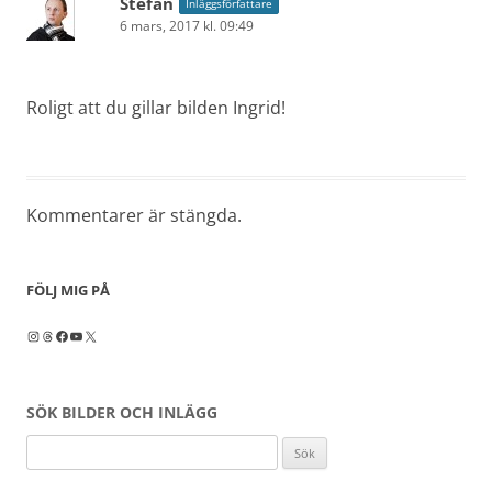
Stefan
Inläggsförfattare
6 mars, 2017 kl. 09:49
Roligt att du gillar bilden Ingrid!
Kommentarer är stängda.
FÖLJ MIG PÅ
Instagram
Threads
Facebook
YouTube
X
SÖK BILDER OCH INLÄGG
Sök
efter: