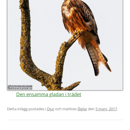
Den ensamma gladan i trädet
Detta inlägg postades i
Djur
och märktes
fåglar
den
5 mars, 2017
.