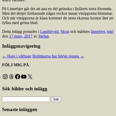
På Linnebjer går det att ana en del grönska i fjolårets torra lövmatta.
Men det dröjer fortfarande några veckor innan vitsipporna blommar.
Och när vitsipporna är klara kommer de stora ekarnas kronor åter att
fyllas med gröna blad.
Detta inlägg postades i
Landsbygd
,
Skog
och märktes
linnebjer
,
träd
den
17 mars, 2017
av
Stefan
.
Inläggsnavigering
←
Hare i vårhage
Bofinkarna har börjat sjunga
→
FÖLJ MIG PÅ
Instagram
Threads
Facebook
YouTube
X
Sök bilder och inlägg
Sök
efter:
Senaste inläggen