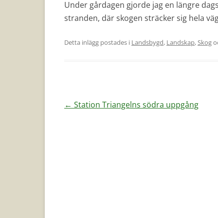
Under gårdagen gjorde jag en längre dag
stranden, där skogen sträcker sig hela väge
Detta inlägg postades i
Landsbygd
,
Landskap
,
Skog
o
Inläggsnavigering
←
Station Triangelns södra uppgång