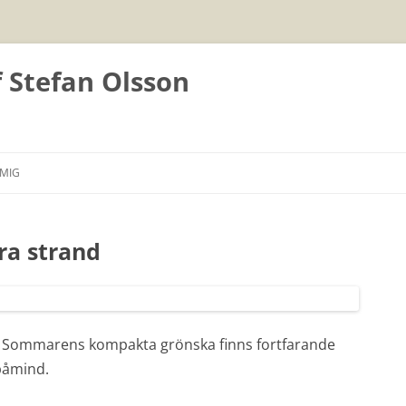
f Stefan Olsson
Hoppa
till
MIG
innehåll
ra strand
d. Sommarens kompakta grönska finns fortfarande
 påmind.