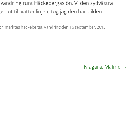
svandring runt Häckebergasjön. Vi den sydvästra
n ut till vattenlinjen, tog jag den här bilden.
ch märktes
häckeberga
,
vandring
den
16 september, 2015
.
Niagara, Malmö
→