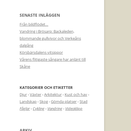
SENASTE INLÄGGEN
Från bildflödet…
Vandring i Brösarp: Backaleden,
blommande gullvivor och Verkeåns
dalgång
Körsbärsdalens vitsippor
Vårens flitigaste sångare har anlänt till
Skåne
KATEGORIER OCH ETIKETTER
Djur
-
Växter
-
Arkitektur
-
Kust och hav
-
Landskap
-
Skog
-
Gömda platser
-
Stad
Fåglar
-
Cykling
-
Vandring
-
Videoklipp
ARKIV