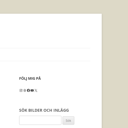
FÖLJ MIG PÅ
Instagram
Threads
Facebook
YouTube
X
SÖK BILDER OCH INLÄGG
Sök
efter: