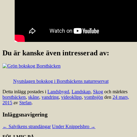
Du är kanske även intresserad av:
Nyutslagen bokskog i Borstbäckens naturreservat
Detta inlägg postades i
Landsbygd
,
Landskap
,
Skog
och märktes
borstbäcken
,
skåne
,
vandring
,
videoklipp
,
vombsjön
den
24 mars,
2015
av
Stefan
.
Inläggsnavigering
←
Salvikens strandängar
Under Knippelsbro
→
FÖLJ MIG PÅ