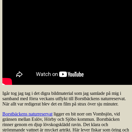
Igår tog jag tag i det digra bildmaterial som jag samlade på mig i
samband med förra veckans utflykt till Borstbäckens naturreservat.
När allt var redigerat blev det en film på strax över sju minuter.
Borstbäckens naturreservat
ligger en bit norr om Vombsjön, vid
gränsen mellan Eslöv, Hörby och Sjöbo kommun. Borstbäcken
rinner genom en djup lövskogsklädd ravin. Det klara och
strömmande vattnet är mycket artrikt. Här lever fiskar som öring och