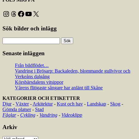
Instagram
Threads
Facebook
YouTube
X
Sök bilder och inlägg
Sök
efter:
Senaste inläggen
Från bildflödet…
Vandring i Brösarp: Backaleden, blommande gullvivor och
Verkeåns dalgång
Körsbärsdalens vitsippor
Vårens flitigaste sångare har anlänt till Skåne
KATEGORIER OCH ETIKETTER
Djur
-
Växter
-
Arkitektur
-
Kust och hav
-
Landskap
-
Skog
-
Gömda platser
-
Stad
Fåglar
-
Cykling
-
Vandring
-
Videoklipp
Arkiv
Arkiv