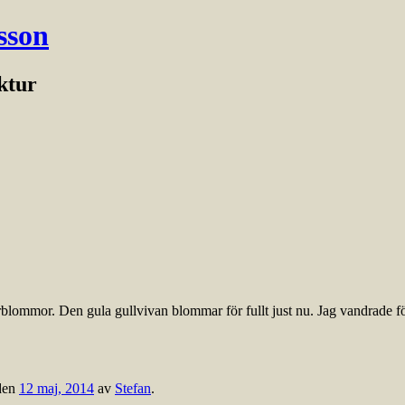
sson
ektur
årblommor. Den gula gullvivan blommar för fullt just nu. Jag vandrade f
den
12 maj, 2014
av
Stefan
.