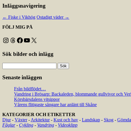
Inläggsnavigering
←
Fiske i Vikhög
Ostadigt väder
→
FÖLJ MIG PÅ
Instagram
Threads
Facebook
YouTube
X
Sök bilder och inlägg
Sök
efter:
Senaste inläggen
Från bildflödet…
Vandring i Brösarp: Backaleden, blommande gullvivor och Ver
Körsbärsdalens vitsippor
Vårens flitigaste sångare har anlänt till Skåne
KATEGORIER OCH ETIKETTER
Djur
-
Växter
-
Arkitektur
-
Kust och hav
-
Landskap
-
Skog
-
Gömda 
Fåglar
-
Cykling
-
Vandring
-
Videoklipp