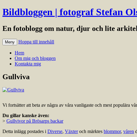
Bildbloggen | fotograf Stefan Ol
En fotoblogg om natur, djur och lite arkit
Hoppa till innehåll
Meny
Hem
Om mig och bloggen
Kontakta mig
Gullviva
Vi fortsätter att beta av några av våra vanligaste och mest populära v
Du gillar kanske även:
>
Gullvivor på Brösarps backar
Detta inlägg postades i
Diverse
,
Växter
och märktes
blommor
,
våren