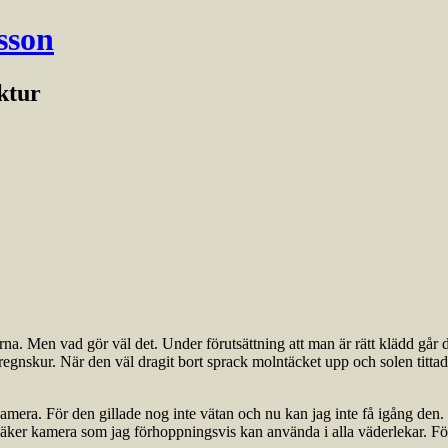
sson
ektur
agarna. Men vad gör väl det. Under förutsättning att man är rätt klädd går 
egnskur. När den väl dragit bort sprack molntäcket upp och solen tittad
mera. För den gillade nog inte vätan och nu kan jag inte få igång den. 
tsäker kamera som jag förhoppningsvis kan använda i alla väderlekar. För