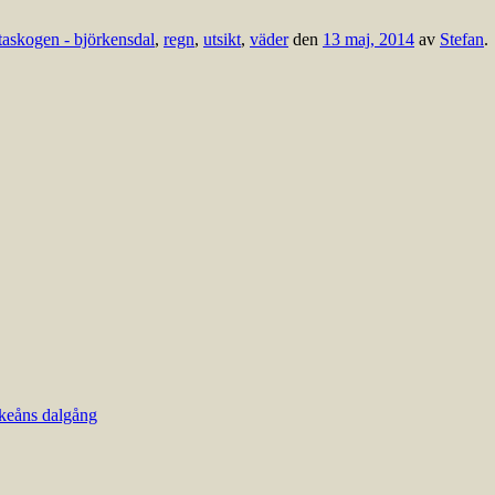
taskogen - björkensdal
,
regn
,
utsikt
,
väder
den
13 maj, 2014
av
Stefan
.
keåns dalgång