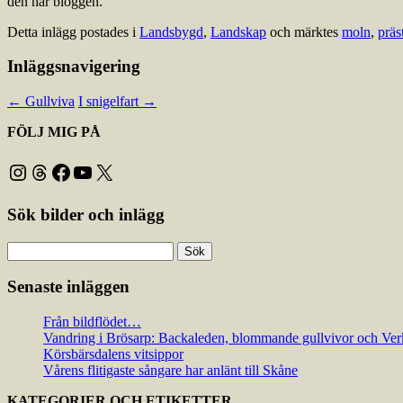
den här bloggen.
Detta inlägg postades i
Landsbygd
,
Landskap
och märktes
moln
,
präs
Inläggsnavigering
←
Gullviva
I snigelfart
→
FÖLJ MIG PÅ
Instagram
Threads
Facebook
YouTube
X
Sök bilder och inlägg
Sök
efter:
Senaste inläggen
Från bildflödet…
Vandring i Brösarp: Backaleden, blommande gullvivor och Ver
Körsbärsdalens vitsippor
Vårens flitigaste sångare har anlänt till Skåne
KATEGORIER OCH ETIKETTER