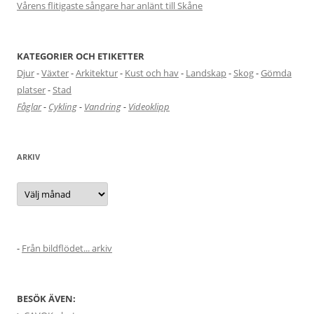
Vårens flitigaste sångare har anlänt till Skåne
KATEGORIER OCH ETIKETTER
Djur
-
Växter
-
Arkitektur
-
Kust och hav
-
Landskap
-
Skog
-
Gömda
platser
-
Stad
Fåglar
-
Cykling
-
Vandring
-
Videoklipp
ARKIV
Arkiv
-
Från bildflödet... arkiv
BESÖK ÄVEN: