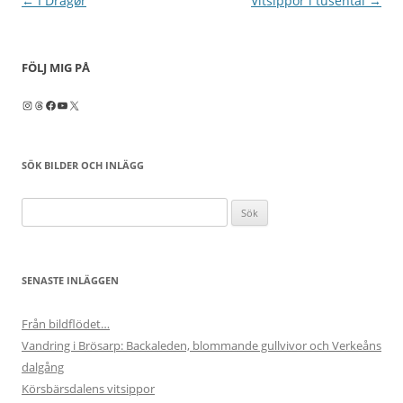
Inläggsnavigering
←
I Dragør
Vitsippor i tusental
→
FÖLJ MIG PÅ
Instagram
Threads
Facebook
YouTube
X
SÖK BILDER OCH INLÄGG
Sök
efter:
SENASTE INLÄGGEN
Från bildflödet…
Vandring i Brösarp: Backaleden, blommande gullvivor och Verkeåns
dalgång
Körsbärsdalens vitsippor