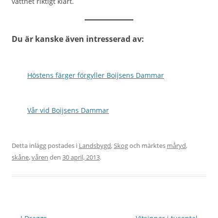
vattnet riktigt klart.
Du är kanske även intresserad av:
Höstens färger förgyller Boijsens Dammar
Vår vid Boijsens Dammar
Detta inlägg postades i
Landsbygd
,
Skog
och märktes
måryd
,
skåne
,
våren
den
30 april, 2013
.