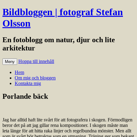
Bildbloggen | fotograf Stefan
Olsson
En fotoblogg om natur, djur och lite
arkitektur
Hoppa till innehåll
Meny
Hem
Om mig och bloggen
Kontakta mig
Porlande bäck
Jag har alltid haft lite svårt för att fotografera i skogen. Förmodligen
beror det på att jag gillar rena kompositioner. I skogen måste man
leta länge för att hitta raka linjer och regelbundna mönster. Men allt
som är svårt bör betraktas som en utmaning. Träning ger som bekant