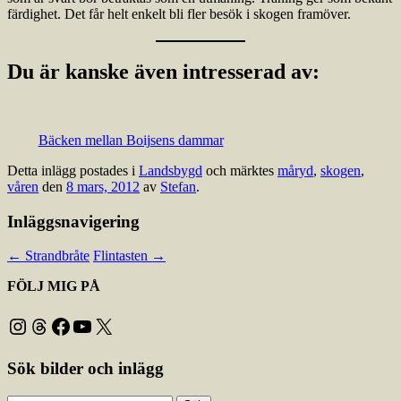
färdighet. Det får helt enkelt bli fler besök i skogen framöver.
Du är kanske även intresserad av:
Bäcken mellan Boijsens dammar
Detta inlägg postades i
Landsbygd
och märktes
måryd
,
skogen
,
våren
den
8 mars, 2012
av
Stefan
.
Inläggsnavigering
←
Strandbråte
Flintasten
→
FÖLJ MIG PÅ
Instagram
Threads
Facebook
YouTube
X
Sök bilder och inlägg