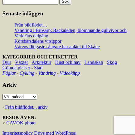
Sök
efter:
Senaste inläggen
Från bildflödet…
Vandring i Brösarp: Backaleden, blommande gullvivor och
Verkeåns dalgång
Körsbärsdalens vitsippor
Vårens flitigaste sångare har anlänt till Skåne
KATEGORIER OCH ETIKETTER
Djur
-
Växter
-
Arkitektur
-
Kust och hav
-
Landskap
-
Skog
-
Gömda platser
-
Stad
Fåglar
-
Cykling
-
Vandring
-
Videoklipp
Arkiv
Arkiv
-
Från bildflödet... arkiv
BESÖK ÄVEN:
>
CAVOK photo
Integritetspolicy
Drivs med WordPress