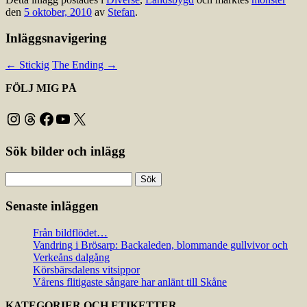
den
5 oktober, 2010
av
Stefan
.
Inläggsnavigering
←
Stickig
The Ending
→
FÖLJ MIG PÅ
Instagram
Threads
Facebook
YouTube
X
Sök bilder och inlägg
Sök
efter:
Senaste inläggen
Från bildflödet…
Vandring i Brösarp: Backaleden, blommande gullvivor och
Verkeåns dalgång
Körsbärsdalens vitsippor
Vårens flitigaste sångare har anlänt till Skåne
KATEGORIER OCH ETIKETTER