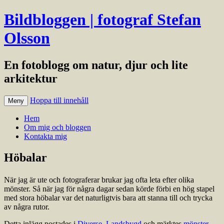
Bildbloggen | fotograf Stefan
Olsson
En fotoblogg om natur, djur och lite
arkitektur
Hoppa till innehåll
Meny
Hem
Om mig och bloggen
Kontakta mig
Höbalar
När jag är ute och fotograferar brukar jag ofta leta efter olika
mönster. Så när jag för några dagar sedan körde förbi en hög stapel
med stora höbalar var det naturligtvis bara att stanna till och trycka
av några rutor.
Detta inlägg postades i
Diverse
,
Landsbygd
och märktes
mönster