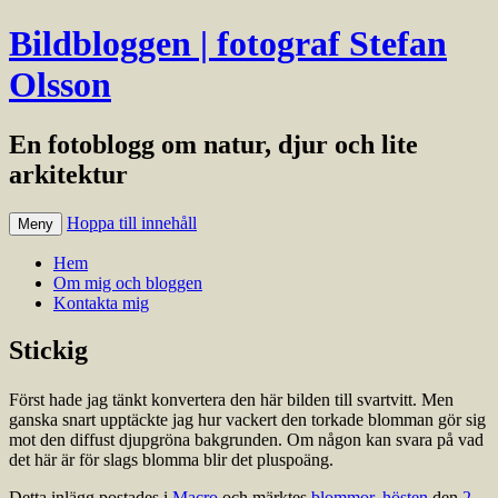
Bildbloggen | fotograf Stefan
Olsson
En fotoblogg om natur, djur och lite
arkitektur
Hoppa till innehåll
Meny
Hem
Om mig och bloggen
Kontakta mig
Stickig
Först hade jag tänkt konvertera den här bilden till svartvitt. Men
ganska snart upptäckte jag hur vackert den torkade blomman gör sig
mot den diffust djupgröna bakgrunden. Om någon kan svara på vad
det här är för slags blomma blir det pluspoäng.
Detta inlägg postades i
Macro
och märktes
blommor
,
hösten
den
2