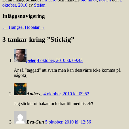
oktober, 2010
av
Stefan
.
Inläggsnavigering
←
Trängsel
Höbalar
→
3 tankar kring ”
Stickig
”
peter
4 oktober, 2010 kl. 09:43
Är så ”taggad” att svara men kan dessvärre icke komma på
något;(
Anders_
4 oktober, 2010 kl. 09:52
Jag sticker ut hakan och drar till med tistel?!
Eva-Gun
5 oktober, 2010 kl. 12:56