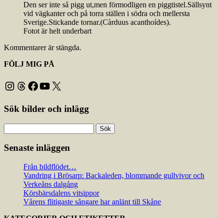
Den ser inte så pigg ut,men förmodligen en piggtistel.Sällsynt
vid vägkanter och på torra ställen i södra och mellersta
Sverige.Stickande tornar.(Càrduus acanthoídes).
Fotot är helt underbart
Kommentarer är stängda.
FÖLJ MIG PÅ
Instagram
Threads
Facebook
YouTube
X
Sök bilder och inlägg
Sök
efter:
Senaste inläggen
Från bildflödet…
Vandring i Brösarp: Backaleden, blommande gullvivor och
Verkeåns dalgång
Körsbärsdalens vitsippor
Vårens flitigaste sångare har anlänt till Skåne