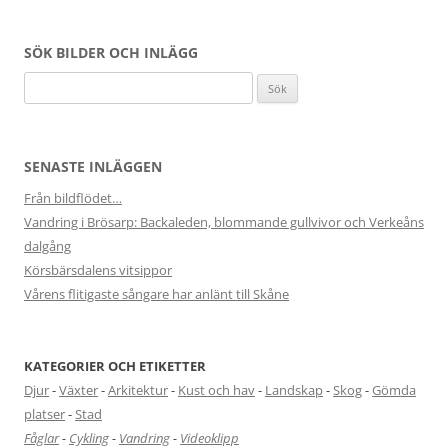
SÖK BILDER OCH INLÄGG
Sök
efter:
SENASTE INLÄGGEN
Från bildflödet…
Vandring i Brösarp: Backaleden, blommande gullvivor och Verkeåns
dalgång
Körsbärsdalens vitsippor
Vårens flitigaste sångare har anlänt till Skåne
KATEGORIER OCH ETIKETTER
Djur
-
Växter
-
Arkitektur
-
Kust och hav
-
Landskap
-
Skog
-
Gömda
platser
-
Stad
Fåglar
-
Cykling
-
Vandring
-
Videoklipp