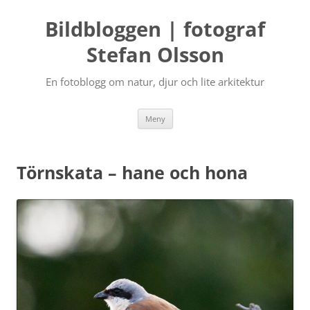
Bildbloggen | fotograf
Stefan Olsson
En fotoblogg om natur, djur och lite arkitektur
Hoppa
Meny
till
innehåll
Törnskata – hane och hona