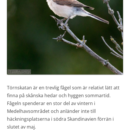
Törnskatan är en trevlig fågel som är relativt lätt att
finna på skånska hedar och hyggen sommartid.
Fågeln spenderar en stor del av vintern i
Medelhavsområdet och anländer inte till
häckningsplatserna i södra Skandinavien förrän i
slutet av maj.