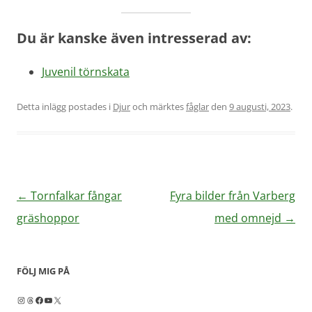
Du är kanske även intresserad av:
Juvenil törnskata
Detta inlägg postades i
Djur
och märktes
fåglar
den
9 augusti, 2023
.
Inläggsnavigering
←
Tornfalkar fångar
Fyra bilder från Varberg
gräshoppor
med omnejd
→
FÖLJ MIG PÅ
Instagram
Threads
Facebook
YouTube
X