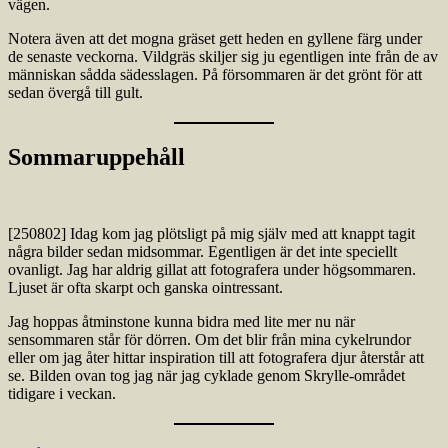
vägen.
Notera även att det mogna gräset gett heden en gyllene färg under
de senaste veckorna. Vildgräs skiljer sig ju egentligen inte från de av
människan sådda sädesslagen. På försommaren är det grönt för att
sedan övergå till gult.
Sommaruppehåll
[250802] Idag kom jag plötsligt på mig själv med att knappt tagit
några bilder sedan midsommar. Egentligen är det inte speciellt
ovanligt. Jag har aldrig gillat att fotografera under högsommaren.
Ljuset är ofta skarpt och ganska ointressant.
Jag hoppas åtminstone kunna bidra med lite mer nu när
sensommaren står för dörren. Om det blir från mina cykelrundor
eller om jag åter hittar inspiration till att fotografera djur återstår att
se. Bilden ovan tog jag när jag cyklade genom Skrylle-området
tidigare i veckan.