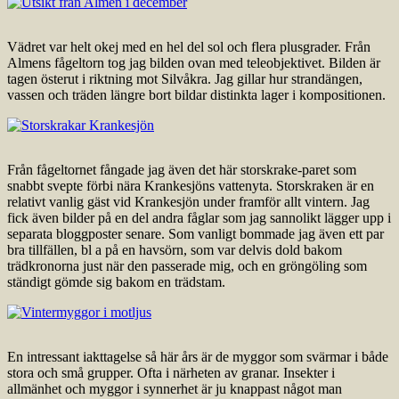
Vädret var helt okej med en hel del sol och flera plusgrader. Från
Almens fågeltorn tog jag bilden ovan med teleobjektivet. Bilden är
tagen österut i riktning mot Silvåkra. Jag gillar hur strandängen,
vassen och träden längre bort bildar distinkta lager i kompositionen.
Från fågeltornet fångade jag även det här storskrake-paret som
snabbt svepte förbi nära Krankesjöns vattenyta. Storskraken är en
relativt vanlig gäst vid Krankesjön under framför allt vintern. Jag
fick även bilder på en del andra fåglar som jag sannolikt lägger upp i
separata bloggposter senare. Som vanligt bommade jag även ett par
bra tillfällen, bl a på en havsörn, som var delvis dold bakom
trädkronorna just när den passerade mig, och en gröngöling som
ständigt gömde sig bakom en trädstam.
En intressant iakttagelse så här års är de myggor som svärmar i både
stora och små grupper. Ofta i närheten av granar. Insekter i
allmänhet och myggor i synnerhet är ju knappast något man