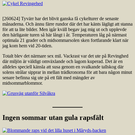
[260624] Tyvärr har det blivit ganska få cykelturer de senaste
månaderna. Och ännu färre rundor där det har känts lägligt att stanna
för att ta lite bilder. Men igår kväll begav jag mig ut och upplevde
den härligaste turen så här långt i år. Temperaturen låg på närmast
optimala 21 grader och midsommarsolen sken fortfarande klart när
jag kom hem vid 20-tiden.
Totalt blev det närmare sex mil. Vackrast var det ute på Revinghed
där miljön är väldigt omväxlande och lagom kuperad. Det är en
alldeles speciell känsla att susa genom en svalkande tallskog där
solens strålar sipprar in mellan trädkronorna för att bara någon minut
senare befinna sig ute på ett fält med mängder av
midsommarblommor.
Ingen sommar utan gula rapsfält