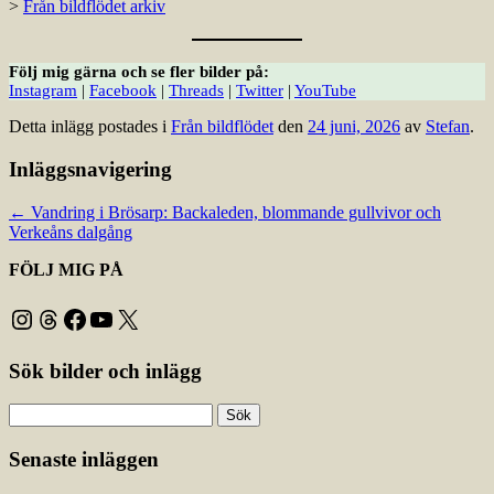
>
Från bildflödet arkiv
Följ mig gärna och se fler bilder på:
Instagram
|
Facebook
|
Threads
|
Twitter
|
YouTube
Detta inlägg postades i
Från bildflödet
den
24 juni, 2026
av
Stefan
.
Inläggsnavigering
←
Vandring i Brösarp: Backaleden, blommande gullvivor och
Verkeåns dalgång
FÖLJ MIG PÅ
Instagram
Threads
Facebook
YouTube
X
Sök bilder och inlägg
Sök
efter:
Senaste inläggen