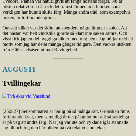
Tvedöra. Planen var naturligtvis att fånga höstens färger. Nu är
hösten relativt sen i år och det främst lönnen och björken som
verkligen har hunnit skifta färg. Många andra träd, som exempelvis
boken, är fortfarande gröna.
Oavsett vilket var det skönt att spendera några timmar i solen. Att
det nästan var helt vindstilla gjorde så klart inte saken sämre. Och
visst fick jag en del hyggliga bilder med mig hem. Jag börjar med ett
motiv som jag har delat många gånger tidigare. Den vackra utsikten
från Hällestadsåsen ut mot Revingehed.
AUGUSTI
Tvillingekar
[250827] Sensommaren är härlig på så många sätt. Grönskan finns
fortfarande kvar, men samtidigt är det påtagligt hur allt så sakteliga
är på väg att ändra färg. När jag var ute och cyklade igår stannade
jag till och tog den här bilden på två relativt stora ekar.