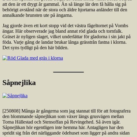
att den är ett drygt år gammal. Än så länge lär den få hålla sig på
behörigt avstånd när de stora och äldre hjortarna anländer till den
annalkande brunsten ute på ängarna.
Jag gjorde även ett kort stopp vid det västra fågeltornet på Vombs
ängar. Här observerade jag bland annat röd glada och tornfalk.
Gräset är nyligen slaget, vilket underlättar för gladorna i sin jakt på
föda. Varje gång de landar brukar långa grässtrån fastna i klorna.
Det syns tydligt på den här bilden.
Såpnejlika
[250808] Många är gångerna som jag stannat till för att fotografera
den blommande såpnejlikan som växer längs grusvägen mellan
Torna Hällestad och Stensoffan på Revingehed. Så även igår.
Såpnejlikan hör egentligen inte hemma här. Antagligen har den
spridit sig från det närliggande ödehuset som ligger på andra sidan