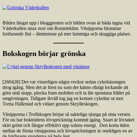
Bilden längst upp i bloggposten och bilden ovan är båda tagna vid
Väderkullen strax norr om Romeleklint. Vitsipporna blommar
fortfarande fint – åtminstone på mer lummiga och skuggiga platser.
Bokskogen börjar grönska
[260428] Det var visserligen några veckor sedan cykelsäsongen
drog igång. Men det är först nu som det känns riktigt lockande att
göra små stopp, plocka fram mobilen och ta lite spontana bilder på
omgivningen. Tidigare ikväll tog jag en kortare cykeltur ut mot
Torna Hällestad och vidare genom Skrylleskogen.
Vitsipporna i Trollskogen börjar så sakteliga sjunga på sista versen.
För nu har bokträdens lövsprickning kommit igång. Snart är lövtaket
skirt grönt och fångar effektivt upp solens energi. Den korta tiden
mellan de första vitsipporna och lövsprickningen är onekligen en av
de härligaste stunderna på hela året.