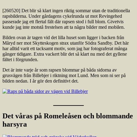
[260520] Det blir så klart ingen riktig sommar utan de traditionella
rapsbilderna. Under gårdagens cykelrunda ut mot Revingehed
passerade jag ett flertal fält där rapsen stod i full blom. Givetvis
kunde jag inte motstå frestelsen att ta några bilder med mobilen.
Bilden ovan är tagen vid det lilla huset som ligger i backen från
Måryd ner mot Skytteskogen strax utanför Södra Sandby. Det här
har alltid varit ett tacksamt motiv, som jag har fotograferat många
gånger tidigare. Extra vackert blir det så klart nu med det gyllene
fältet i förgrunden.
Det är inte varje år som rapsen blommar på båda sidorna av
grusvägen från Billebjer i riktning mot Lund. Men som ni ser på
bilden nedan. I år gör den definitivt det.
Det våras på Romeleåsen och blommande
harsyra