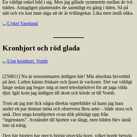
En väldigt enkel bild i sig. Men jag gillade symmetrin mellan de två
träden. Antagligen planterades de samtidigt en gång i tiden. Så på
sätt och vis kan man säga att de är tvillingekar. Lika men ändå olika.
Kronhjort och röd glada
[250811] Nu är sensommaren äntligen här! Min absoluta favorittid
på året. Luften känns friskare och ljuset är vackrare. Det var väldigt
länge sedan jag begav mig ut med teleobjektivet för att jaga vilda
djur. Igår kom jag äntligen till skott och körde ut till Vomb.
Trots att jag inte fick några direkta superbilder så hann jag bara
under ett par timmar möta och observera flera arter – både stora och
små. Den unga kronhjorten ovan dök plötsligt upp från
“ingenstans”. Avståndet till hjorten var långt, men bilden blev ändå
inte så tokig.
Den här hjorten har precis börjat utveckla horn, vilket borde betyda