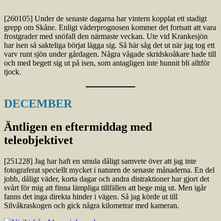
[260105] Under de senaste dagarna har vintern kopplat ett stadigt
grepp om Skåne. Enligt väderprognosen kommer det fortsatt att vara
frostgrader med snöfall den närmaste veckan. Ute vid Krankesjön
har isen så sakteliga börjat lägga sig. Så här såg det ut när jag tog ett
varv runt sjön under gårdagen. Några vågade skridskoåkare hade till
och med begett sig ut på isen, som antagligen inte hunnit bli alltför
tjock.
DECEMBER
Äntligen en eftermiddag med
teleobjektivet
[251228] Jag har haft en smula dåligt samvete över att jag inte
fotograferat speciellt mycket i naturen de senaste månaderna. En del
jobb, dåligt väder, korta dagar och andra distraktioner har gjort det
svårt för mig att finna lämpliga tillfällen att bege mig ut. Men igår
fanns det inga direkta hinder i vägen. Så jag körde ut till
Silvåkraskogen och gick några kilometrar med kameran.