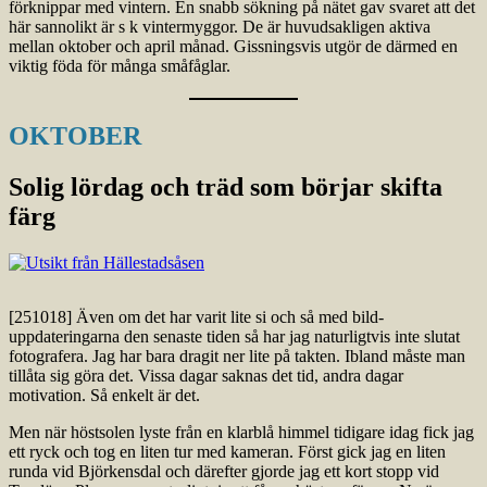
förknippar med vintern. En snabb sökning på nätet gav svaret att det
här sannolikt är s k vintermyggor. De är huvudsakligen aktiva
mellan oktober och april månad. Gissningsvis utgör de därmed en
viktig föda för många småfåglar.
OKTOBER
Solig lördag och träd som börjar skifta
färg
[251018] Även om det har varit lite si och så med bild-
uppdateringarna den senaste tiden så har jag naturligtvis inte slutat
fotografera. Jag har bara dragit ner lite på takten. Ibland måste man
tillåta sig göra det. Vissa dagar saknas det tid, andra dagar
motivation. Så enkelt är det.
Men när höstsolen lyste från en klarblå himmel tidigare idag fick jag
ett ryck och tog en liten tur med kameran. Först gick jag en liten
runda vid Björkensdal och därefter gjorde jag ett kort stopp vid