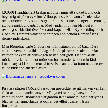
[260501] Traditionellt brukar jag ofta lämna ett stökigt Lund och
bege mig ut på en cykeltur Valborgsmäss. Eftersom vårsolen sken
och termometern visade 18 grader fanns det liksom ingen anledning
att göra något undantag i år. Med vinden i ryggen blev det en
ovanligt snabb färd över åkerlandskapet mellan Kyrkheddinge och
Gödelöv. Därefter väntade stigningen upp genom Romeleåsens
grönskande skogar.
Man förundras varje år över hur grön naturen blir på bara några
enstaka veckor – ja ibland dagar. På de platser där solens strålar
värmer lite extra är bokskogen nästan helt grön. Där det är lite
mörkare tvekar däremot grönskan fortfarande. Under min färd
kunde jag så klart inte motstå frestelsen att plocka fram mobilen och
ta lite bilder på allt det vackra.
På vissa platser i Gödelösvsskogen upptäckte jag att marken var helt
täckt av blommande harsyra. Många misstar nog harsyran för att
vara vitsippor. Blommorna är ganska lika varandra. Men harsyrans
blad ser helt annorlunda ut och är betydligt ljusare, nästan
limegröna.