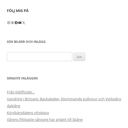
FÖLJ MIG PÅ
Instagram
Threads
Facebook
YouTube
X
SÖK BILDER OCH INLÄGG
Sök
efter:
SENASTE INLÄGGEN
Från bildflödet…
Vandring i Brösarp: Backaleden, blommande gullvivor och Verkeåns
dalgång
Körsbärsdalens vitsippor
Vårens flitigaste sångare har anlänt till Skåne