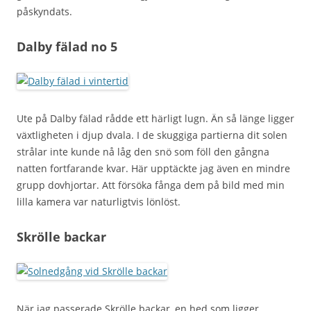
påskyndats.
Dalby fälad no 5
Ute på Dalby fälad rådde ett härligt lugn. Än så länge ligger
växtligheten i djup dvala. I de skuggiga partierna dit solen
strålar inte kunde nå låg den snö som föll den gångna
natten fortfarande kvar. Här upptäckte jag även en mindre
grupp dovhjortar. Att försöka fånga dem på bild med min
lilla kamera var naturligtvis lönlöst.
Skrölle backar
När jag passerade Skrölle backar, en hed som ligger