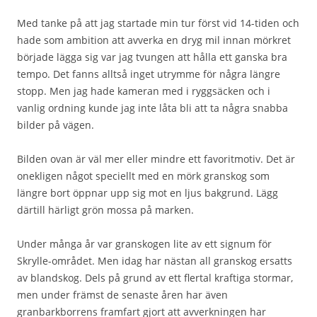
Med tanke på att jag startade min tur först vid 14-tiden och
hade som ambition att avverka en dryg mil innan mörkret
började lägga sig var jag tvungen att hålla ett ganska bra
tempo. Det fanns alltså inget utrymme för några längre
stopp. Men jag hade kameran med i ryggsäcken och i
vanlig ordning kunde jag inte låta bli att ta några snabba
bilder på vägen.
Bilden ovan är väl mer eller mindre ett favoritmotiv. Det är
onekligen något speciellt med en mörk granskog som
längre bort öppnar upp sig mot en ljus bakgrund. Lägg
därtill härligt grön mossa på marken.
Under många år var granskogen lite av ett signum för
Skrylle-området. Men idag har nästan all granskog ersatts
av blandskog. Dels på grund av ett flertal kraftiga stormar,
men under främst de senaste åren har även
granbarkborrens framfart gjort att avverkningen har