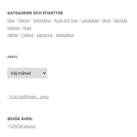
KATEGORIER OCH ETIKETTER
Djur
-
Växter
-
Arkitektur
-
Kust och hav
-
Landskap
-
Skog
-
Gömda
platser
-
Stad
Fåglar
-
Cykling
-
Vandring
-
Videoklipp
ARKIV
Arkiv
-
Från bildflödet... arkiv
BESÖK ÄVEN:
>
CAVOK photo