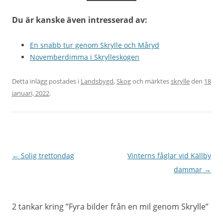
Du är kanske även intresserad av:
En snabb tur genom Skrylle och Måryd
Novemberdimma i Skrylleskogen
Detta inlägg postades i
Landsbygd
,
Skog
och märktes
skrylle
den
18
januari, 2022
.
Inläggsnavigering
←
Solig trettondag
Vinterns fåglar vid Källby
dammar
→
2 tankar kring ”
Fyra bilder från en mil genom Skrylle
”