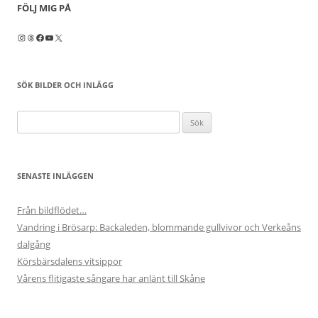
FÖLJ MIG PÅ
Instagram
Threads
Facebook
YouTube
X
SÖK BILDER OCH INLÄGG
Sök
efter:
SENASTE INLÄGGEN
Från bildflödet…
Vandring i Brösarp: Backaleden, blommande gullvivor och Verkeåns
dalgång
Körsbärsdalens vitsippor
Vårens flitigaste sångare har anlänt till Skåne