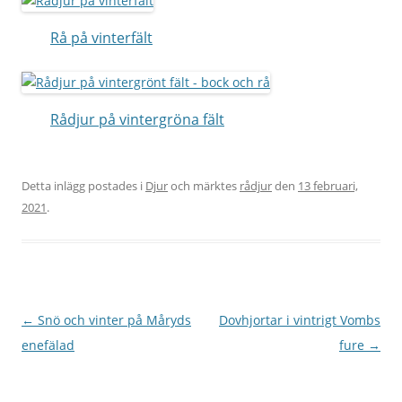
Rå på vinterfält
Rådjur på vintergröna fält
Detta inlägg postades i
Djur
och märktes
rådjur
den
13 februari,
2021
.
Inläggsnavigering
←
Snö och vinter på Måryds
Dovhjortar i vintrigt Vombs
enefälad
fure
→