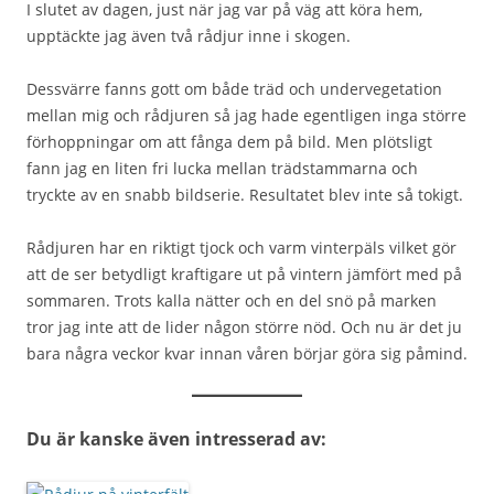
I slutet av dagen, just när jag var på väg att köra hem,
upptäckte jag även två rådjur inne i skogen.
Dessvärre fanns gott om både träd och undervegetation
mellan mig och rådjuren så jag hade egentligen inga större
förhoppningar om att fånga dem på bild. Men plötsligt
fann jag en liten fri lucka mellan trädstammarna och
tryckte av en snabb bildserie. Resultatet blev inte så tokigt.
Rådjuren har en riktigt tjock och varm vinterpäls vilket gör
att de ser betydligt kraftigare ut på vintern jämfört med på
sommaren. Trots kalla nätter och en del snö på marken
tror jag inte att de lider någon större nöd. Och nu är det ju
bara några veckor kvar innan våren börjar göra sig påmind.
Du är kanske även intresserad av: