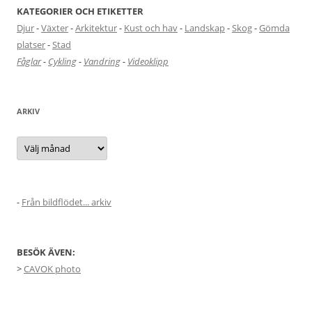
KATEGORIER OCH ETIKETTER
Djur
-
Växter
-
Arkitektur
-
Kust och hav
-
Landskap
-
Skog
-
Gömda
platser
-
Stad
Fåglar
-
Cykling
-
Vandring
-
Videoklipp
ARKIV
Arkiv
-
Från bildflödet... arkiv
BESÖK ÄVEN:
>
CAVOK photo