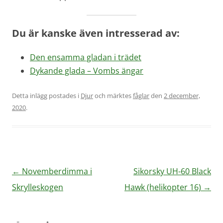
Du är kanske även intresserad av:
Den ensamma gladan i trädet
Dykande glada – Vombs ängar
Detta inlägg postades i
Djur
och märktes
fåglar
den
2 december,
2020
.
Inläggsnavigering
←
Novemberdimma i
Sikorsky UH-60 Black
Skrylleskogen
Hawk (helikopter 16)
→