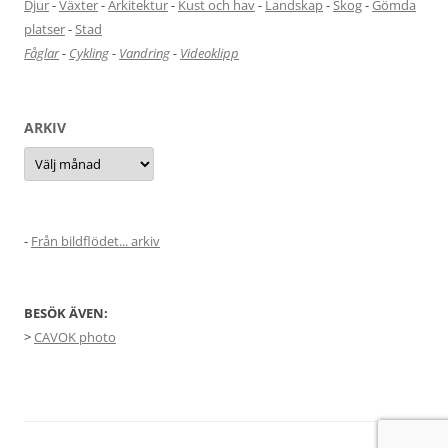
Djur
-
Växter
-
Arkitektur
-
Kust och hav
-
Landskap
-
Skog
-
Gömda
platser
-
Stad
Fåglar
-
Cykling
-
Vandring
-
Videoklipp
ARKIV
Arkiv
-
Från bildflödet... arkiv
BESÖK ÄVEN:
>
CAVOK photo