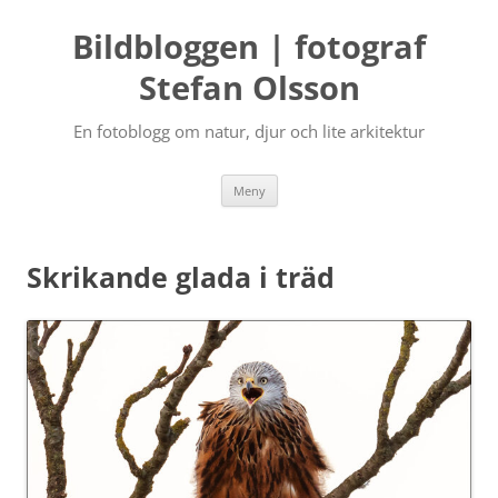
Bildbloggen | fotograf
Stefan Olsson
En fotoblogg om natur, djur och lite arkitektur
Hoppa
Meny
till
innehåll
Skrikande glada i träd