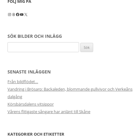
FÖLJ MIG PÅ
Instagram
Threads
Facebook
YouTube
X
SÖK BILDER OCH INLÄGG
Sök
efter:
SENASTE INLÄGGEN
Från bildflödet…
Vandring i Brösarp: Backaleden, blommande gullvivor och Verkeåns
dalgång
Körsbärsdalens vitsippor
Vårens flitigaste sångare har anlänt till Skåne
KATEGORIER OCH ETIKETTER