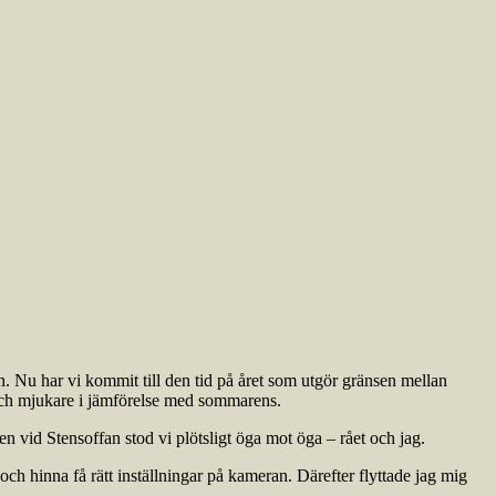
en. Nu har vi kommit till den tid på året som utgör gränsen mellan
e och mjukare i jämförelse med sommarens.
 vid Stensoffan stod vi plötsligt öga mot öga – rået och jag.
och hinna få rätt inställningar på kameran. Därefter flyttade jag mig