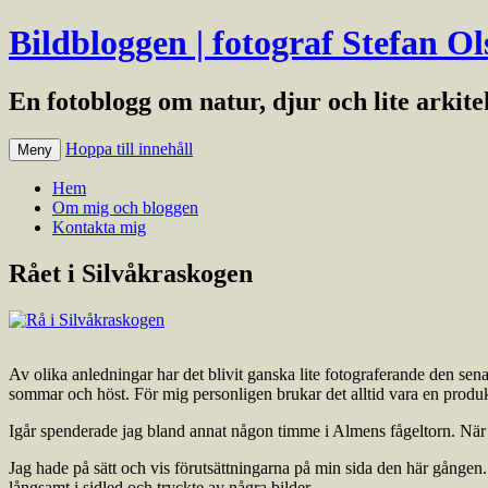
Bildbloggen | fotograf Stefan Ol
En fotoblogg om natur, djur och lite arkit
Hoppa till innehåll
Meny
Hem
Om mig och bloggen
Kontakta mig
Rået i Silvåkraskogen
Av olika anledningar har det blivit ganska lite fotograferande den sena
sommar och höst. För mig personligen brukar det alltid vara en produk
Igår spenderade jag bland annat någon timme i Almens fågeltorn. När j
Jag hade på sätt och vis förutsättningarna på min sida den här gången. 
långsamt i sidled och tryckte av några bilder.