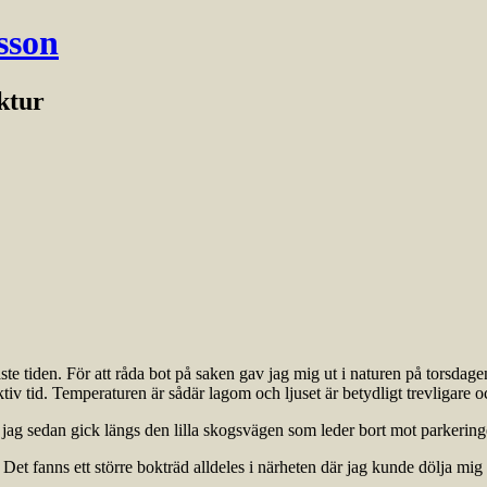
sson
ektur
ste tiden. För att råda bot på saken gav jag mig ut i naturen på torsdag
tiv tid. Temperaturen är sådär lagom och ljuset är betydligt trevligar
ag sedan gick längs den lilla skogsvägen som leder bort mot parkeringen
Det fanns ett större bokträd alldeles i närheten där jag kunde dölja mig 