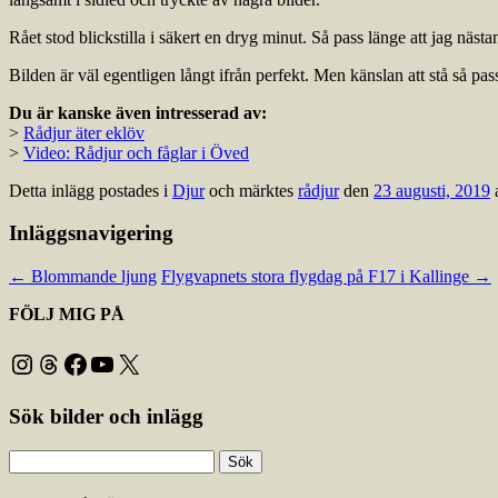
Rået stod blickstilla i säkert en dryg minut. Så pass länge att jag näs
Bilden är väl egentligen långt ifrån perfekt. Men känslan att stå så pass
Du är kanske även intresserad av:
>
Rådjur äter eklöv
>
Video: Rådjur och fåglar i Öved
Detta inlägg postades i
Djur
och märktes
rådjur
den
23 augusti, 2019
Inläggsnavigering
←
Blommande ljung
Flygvapnets stora flygdag på F17 i Kallinge
→
FÖLJ MIG PÅ
Instagram
Threads
Facebook
YouTube
X
Sök bilder och inlägg
Sök
efter: