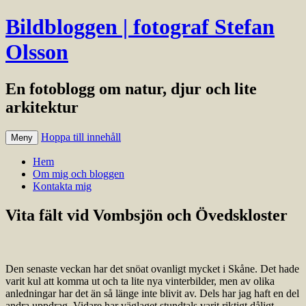
Bildbloggen | fotograf Stefan
Olsson
En fotoblogg om natur, djur och lite
arkitektur
Hoppa till innehåll
Meny
Hem
Om mig och bloggen
Kontakta mig
Vita fält vid Vombsjön och Övedskloster
Den senaste veckan har det snöat ovanligt mycket i Skåne. Det hade
varit kul att komma ut och ta lite nya vinterbilder, men av olika
anledningar har det än så länge inte blivit av. Dels har jag haft en del
andra uppdrag. Vidare har väglaget stundtals varit riktigt dåligt.