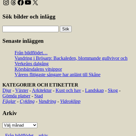
Instagram
Threads
Facebook
YouTube
X
Sök bilder och inlägg
Sök
efter:
Senaste inläggen
Från bildflödet…
Vandring i Brösarp: Backaleden, blommande gullvivor och
Verkeåns dalgång
Körsbärsdalens vitsippor
Vårens flitigaste sångare har anlänt till Skåne
KATEGORIER OCH ETIKETTER
Djur
-
Växter
-
Arkitektur
-
Kust och hav
-
Landskap
-
Skog
-
Gömda platser
-
Stad
Fåglar
-
Cykling
-
Vandring
-
Videoklipp
Arkiv
Arkiv
-
Från bildflödet... arkiv