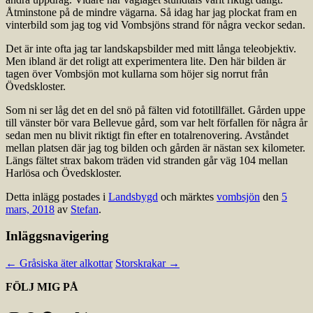
Åtminstone på de mindre vägarna. Så idag har jag plockat fram en
vinterbild som jag tog vid Vombsjöns strand för några veckor sedan.
Det är inte ofta jag tar landskapsbilder med mitt långa teleobjektiv.
Men ibland är det roligt att experimentera lite. Den här bilden är
tagen över Vombsjön mot kullarna som höjer sig norrut från
Övedskloster.
Som ni ser låg det en del snö på fälten vid fototillfället. Gården uppe
till vänster bör vara Bellevue gård, som var helt förfallen för några år
sedan men nu blivit riktigt fin efter en totalrenovering. Avståndet
mellan platsen där jag tog bilden och gården är nästan sex kilometer.
Längs fältet strax bakom träden vid stranden går väg 104 mellan
Harlösa och Övedskloster.
Detta inlägg postades i
Landsbygd
och märktes
vombsjön
den
5
mars, 2018
av
Stefan
.
Inläggsnavigering
←
Gråsiska äter alkottar
Storskrakar
→
FÖLJ MIG PÅ