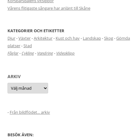
Körsbärsdalens vitsippor
Vårens flitigaste sångare har anlänt till Skåne
KATEGORIER OCH ETIKETTER
Djur
-
Växter
-
Arkitektur
-
Kust och hav
-
Landskap
-
Skog
-
Gömda
platser
-
Stad
Fåglar
-
Cykling
-
Vandring
-
Videoklipp
ARKIV
Arkiv
-
Från bildflödet... arkiv
BESÖK ÄVEN: