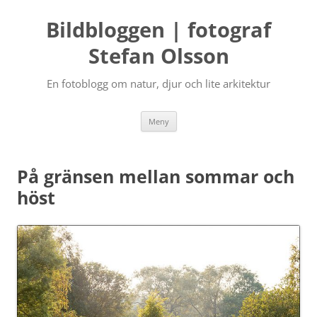
Bildbloggen | fotograf
Stefan Olsson
En fotoblogg om natur, djur och lite arkitektur
Hoppa
Meny
till
innehåll
På gränsen mellan sommar och
höst