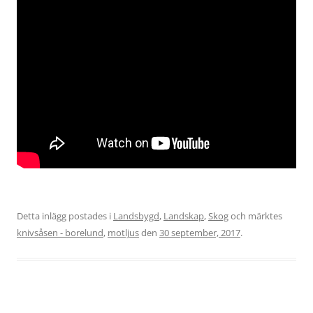
Detta inlägg postades i
Landsbygd
,
Landskap
,
Skog
och märktes
knivsåsen - borelund
,
motljus
den
30 september, 2017
.