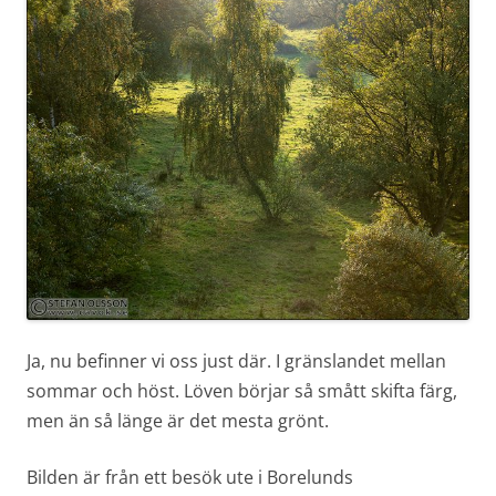
Ja, nu befinner vi oss just där. I gränslandet mellan
sommar och höst. Löven börjar så smått skifta färg,
men än så länge är det mesta grönt.
Bilden är från ett besök ute i Borelunds