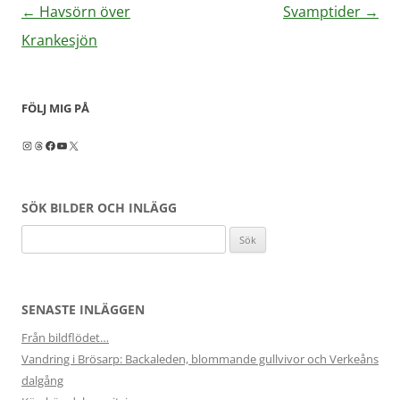
Inläggsnavigering
←
Havsörn över
Svamptider
→
Krankesjön
FÖLJ MIG PÅ
Instagram
Threads
Facebook
YouTube
X
SÖK BILDER OCH INLÄGG
Sök
efter:
SENASTE INLÄGGEN
Från bildflödet…
Vandring i Brösarp: Backaleden, blommande gullvivor och Verkeåns
dalgång