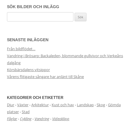
SÖK BILDER OCH INLÄGG
Sök
efter:
SENASTE INLÄGGEN
Från bildflödet…
Vandring i Brösarp: Backaleden, blommande gullvivor och Verkeåns
dalgång
Körsbärsdalens vitsippor
Vårens flitigaste sångare har anlänt till Skåne
KATEGORIER OCH ETIKETTER
Djur
-
Växter
-
Arkitektur
-
Kust och hav
-
Landskap
-
Skog
-
Gömda
platser
-
Stad
Fåglar
-
Cykling
-
Vandring
-
Videoklipp