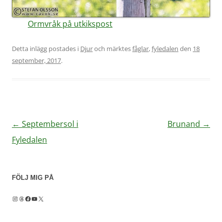
Ormvråk på utkikspost
Detta inlägg postades i
Djur
och märktes
fåglar
,
fyledalen
den
18
september, 2017
.
←
Septembersol i
Brunand
→
Inläggsnavigering
Fyledalen
FÖLJ MIG PÅ
Instagram
Threads
Facebook
YouTube
X