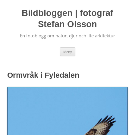
Bildbloggen | fotograf
Stefan Olsson
En fotoblogg om natur, djur och lite arkitektur
Hoppa
Meny
till
innehåll
Ormvråk i Fyledalen