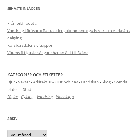
SENASTE INLÄGGEN
Från bildflödet…
Vandring i Brösarp: Backaleden, blommande gullvivor och Verkeåns
dalgång
Körsbärsdalens vitsippor
Vårens flitigaste sångare har anlänt till Skåne
KATEGORIER OCH ETIKETTER
Djur
-
Växter
-
Arkitektur
-
Kust och hav
-
Landskap
-
Skog
-
Gömda
platser
-
Stad
Fåglar
-
Cykling
-
Vandring
-
Videoklipp
ARKIV
Arkiv