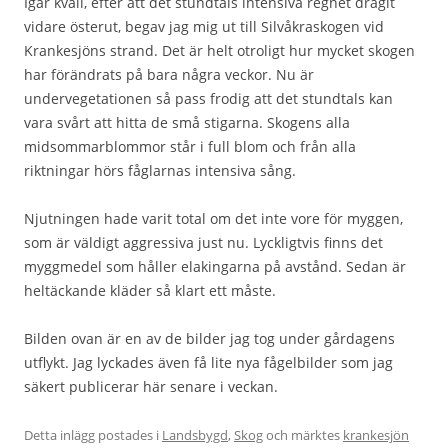
Igår kväll, efter att det stundtals intensiva regnet dragit
vidare österut, begav jag mig ut till Silvåkraskogen vid
Krankesjöns strand. Det är helt otroligt hur mycket skogen
har förändrats på bara några veckor. Nu är
undervegetationen så pass frodig att det stundtals kan
vara svårt att hitta de små stigarna. Skogens alla
midsommarblommor står i full blom och från alla
riktningar hörs fåglarnas intensiva sång.
Njutningen hade varit total om det inte vore för myggen,
som är väldigt aggressiva just nu. Lyckligtvis finns det
myggmedel som håller elakingarna på avstånd. Sedan är
heltäckande kläder så klart ett måste.
Bilden ovan är en av de bilder jag tog under gårdagens
utflykt. Jag lyckades även få lite nya fågelbilder som jag
säkert publicerar här senare i veckan.
Detta inlägg postades i
Landsbygd
,
Skog
och märktes
krankesjön