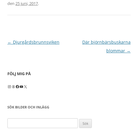
den
25 juni, 2017
.
Inläggsnavigering
←
Djurgårdsbrunnsviken
Där björnbärsbuskarna
blommar
→
FÖLJ MIG PÅ
Instagram
Threads
Facebook
YouTube
X
SÖK BILDER OCH INLÄGG
Sök
efter: