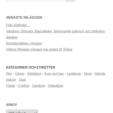
efter:
SENASTE INLÄGGEN
Från bildflödet…
Vandring i Brösarp: Backaleden, blommande gullvivor och Verkeåns
dalgång
Körsbärsdalens vitsippor
Vårens flitigaste sångare har anlänt till Skåne
KATEGORIER OCH ETIKETTER
Djur
-
Växter
-
Arkitektur
-
Kust och hav
-
Landskap
-
Skog
-
Gömda
platser
-
Stad
Fåglar
-
Cykling
-
Vandring
-
Videoklipp
ARKIV
Arkiv