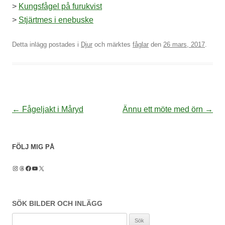
>
Kungsfågel på furukvist
>
Stjärtmes i enebuske
Detta inlägg postades i
Djur
och märktes
fåglar
den
26 mars, 2017
.
Inläggsnavigering
←
Fågeljakt i Måryd
Ännu ett möte med örn
→
FÖLJ MIG PÅ
Instagram
Threads
Facebook
YouTube
X
SÖK BILDER OCH INLÄGG
Sök