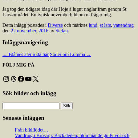
Jag tog den tidigare idag där Höje å lugnt ringlar fram genom St
Lars-området. En typisk novemberbild om ni frågar mig.
Detta inlägg postades i
Diverse
och märktes
lund
,
st lars
,
vattendrag
den
22 november, 2016
av
Stefan
.
Inläggsnavigering
←
Blåmes äter röda bär
Söder om Lomma
→
FÖLJ MIG PÅ
Instagram
Threads
Facebook
YouTube
X
Sök bilder och inlägg
Sök
efter:
Senaste inläggen
Från bildflödet…
Vandring i Brösarp: Backaleden, blommande gullvivor och