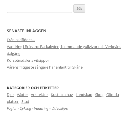
Sök
efter:
SENASTE INLÄGGEN
Från bildflödet…
Vandring i Brösarp: Backaleden, blommande gullvivor och Verkeåns
dalgång
Körsbärsdalens vitsippor
Vårens flitigaste sångare har anlänt till Skåne
KATEGORIER OCH ETIKETTER
Djur
-
Växter
-
Arkitektur
-
Kust och hav
-
Landskap
-
Skog
-
Gömda
platser
-
Stad
Fåglar
-
Cykling
-
Vandring
-
Videoklipp