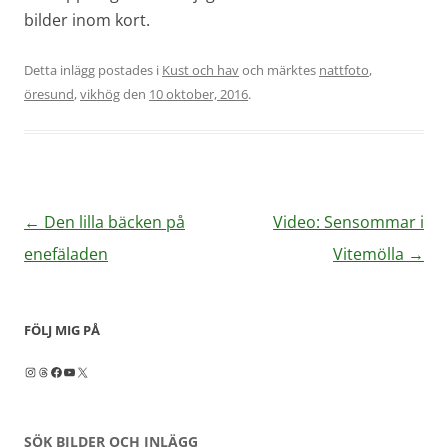
bilder inom kort.
Detta inlägg postades i
Kust och hav
och märktes
nattfoto
,
öresund
,
vikhög
den
10 oktober, 2016
.
Inläggsnavigering
←
Den lilla bäcken på
Video: Sensommar i
enefäladen
Vitemölla
→
FÖLJ MIG PÅ
Instagram
Threads
Facebook
YouTube
X
SÖK BILDER OCH INLÄGG