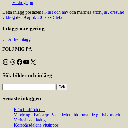
Vikhögs pir
Detta inlägg postades i
Kust och hav
och märktes
aftonljus
,
öresund
,
vikhög
den
9 april, 2017
av
Stefan
.
Inläggsnavigering
←
Äldre inlägg
FÖLJ MIG PÅ
Instagram
Threads
Facebook
YouTube
X
Sök bilder och inlägg
Sök
efter:
Senaste inläggen
Från bildflödet…
Vandring i Brösarp: Backaleden, blommande gullvivor och
Verkeåns dalgång
Körsbärsdalens vitsippor