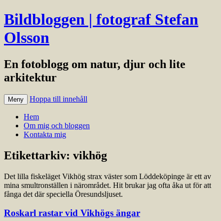
Bildbloggen | fotograf Stefan
Olsson
En fotoblogg om natur, djur och lite
arkitektur
Hoppa till innehåll
Meny
Hem
Om mig och bloggen
Kontakta mig
Etikettarkiv:
vikhög
Det lilla fiskeläget Vikhög strax väster som Löddeköpinge är ett av
mina smultronställen i närområdet. Hit brukar jag ofta åka ut för att
fånga det där speciella Öresundsljuset.
Roskarl rastar vid Vikhögs ängar