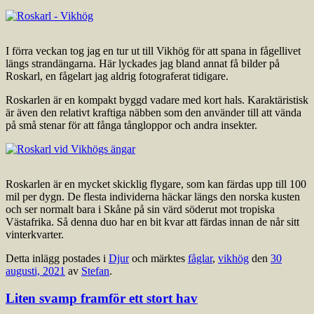
I förra veckan tog jag en tur ut till Vikhög för att spana in fågellivet
längs strandängarna. Här lyckades jag bland annat få bilder på
Roskarl, en fågelart jag aldrig fotograferat tidigare.
Roskarlen är en kompakt byggd vadare med kort hals. Karaktäristisk
är även den relativt kraftiga näbben som den använder till att vända
på små stenar för att fånga tångloppor och andra insekter.
Roskarlen är en mycket skicklig flygare, som kan färdas upp till 100
mil per dygn. De flesta individerna häckar längs den norska kusten
och ser normalt bara i Skåne på sin värd söderut mot tropiska
Västafrika. Så denna duo har en bit kvar att färdas innan de når sitt
vinterkvarter.
Detta inlägg postades i
Djur
och märktes
fåglar
,
vikhög
den
30
augusti, 2021
av
Stefan
.
Liten svamp framför ett stort hav