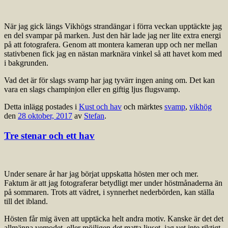
När jag gick längs Vikhögs strandängar i förra veckan upptäckte jag
en del svampar på marken. Just den här lade jag ner lite extra energi
på att fotografera. Genom att montera kameran upp och ner mellan
stativbenen fick jag en nästan marknära vinkel så att havet kom med
i bakgrunden.
Vad det är för slags svamp har jag tyvärr ingen aning om. Det kan
vara en slags champinjon eller en giftig ljus flugsvamp.
Detta inlägg postades i
Kust och hav
och märktes
svamp
,
vikhög
den
28 oktober, 2017
av
Stefan
.
Tre stenar och ett hav
Under senare år har jag börjat uppskatta hösten mer och mer.
Faktum är att jag fotograferar betydligt mer under höstmånaderna än
på sommaren. Trots att vädret, i synnerhet nederbörden, kan ställa
till det ibland.
Hösten får mig även att upptäcka helt andra motiv. Kanske är det det
allmänna vemodet, eller möjligen det matta ljuset, jag vet inte riktigt.