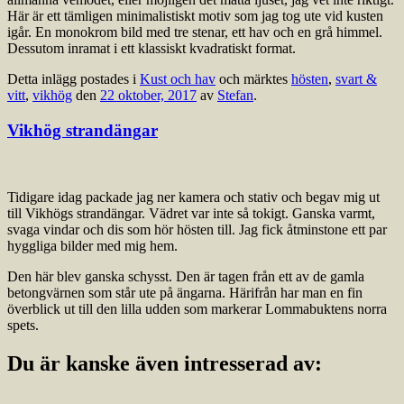
Här är ett tämligen minimalistiskt motiv som jag tog ute vid kusten
igår. En monokrom bild med tre stenar, ett hav och en grå himmel.
Dessutom inramat i ett klassiskt kvadratiskt format.
Detta inlägg postades i
Kust och hav
och märktes
hösten
,
svart &
vitt
,
vikhög
den
22 oktober, 2017
av
Stefan
.
Vikhög strandängar
Tidigare idag packade jag ner kamera och stativ och begav mig ut
till Vikhögs strandängar. Vädret var inte så tokigt. Ganska varmt,
svaga vindar och dis som hör hösten till. Jag fick åtminstone ett par
hyggliga bilder med mig hem.
Den här blev ganska schysst. Den är tagen från ett av de gamla
betongvärnen som står ute på ängarna. Härifrån har man en fin
överblick ut till den lilla udden som markerar Lommabuktens norra
spets.
Du är kanske även intresserad av: