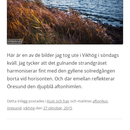
Här är en av de bilder jag tog ute i Vikhög i söndags
kväll. Jag tycker att det gulnande strandgräset
harmoniserar fint med den gyllene solnedgången
borta vid horisonten. Och där emellan reflekterar
Öresund den djupblå aftonhimlen.
Detta inlägg postades i
Kust och hav
och märktes
aftonljus
,
öresund
,
vikhög
den
27 oktober, 2015
.