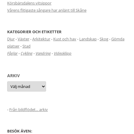
Körsbärsdalens vitsippor
Vårens flitigaste sångare har anlänt till Skåne
KATEGORIER OCH ETIKETTER
Djur
-
Växter
-
Arkitektur
-
Kust och hav
-
Landskap
-
Skog
-
Gömda
platser
-
Stad
Fåglar
-
Cykling
-
Vandring
-
Videoklipp
ARKIV
Arkiv
-
Från bildflödet... arkiv
BESÖK ÄVEN: