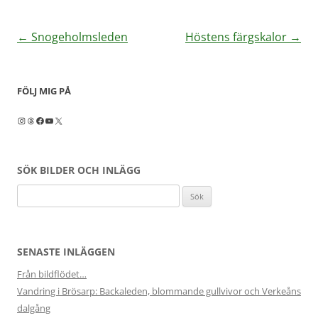
Inläggsnavigering
←
Snogeholmsleden
Höstens färgskalor
→
FÖLJ MIG PÅ
Instagram
Threads
Facebook
YouTube
X
SÖK BILDER OCH INLÄGG
Sök
efter:
SENASTE INLÄGGEN
Från bildflödet…
Vandring i Brösarp: Backaleden, blommande gullvivor och Verkeåns
dalgång