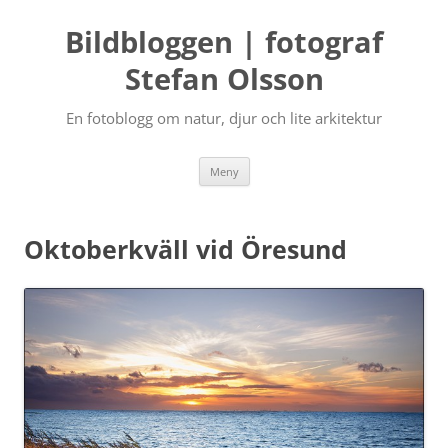
Bildbloggen | fotograf
Stefan Olsson
En fotoblogg om natur, djur och lite arkitektur
Hoppa
Meny
till
innehåll
Oktoberkväll vid Öresund