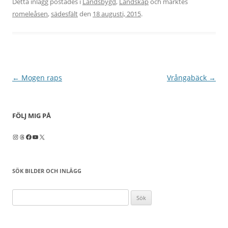
Detta inlägg postades i
Landsbygd
,
Landskap
och märktes
romeleåsen
,
sädesfält
den
18 augusti, 2015
.
Inläggsnavigering
←
Mogen raps
Vrångabäck
→
FÖLJ MIG PÅ
Instagram
Threads
Facebook
YouTube
X
SÖK BILDER OCH INLÄGG
Sök
efter: