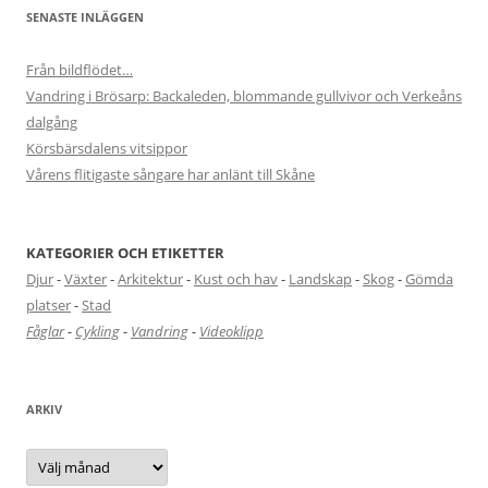
SENASTE INLÄGGEN
Från bildflödet…
Vandring i Brösarp: Backaleden, blommande gullvivor och Verkeåns
dalgång
Körsbärsdalens vitsippor
Vårens flitigaste sångare har anlänt till Skåne
KATEGORIER OCH ETIKETTER
Djur
-
Växter
-
Arkitektur
-
Kust och hav
-
Landskap
-
Skog
-
Gömda
platser
-
Stad
Fåglar
-
Cykling
-
Vandring
-
Videoklipp
ARKIV
Arkiv