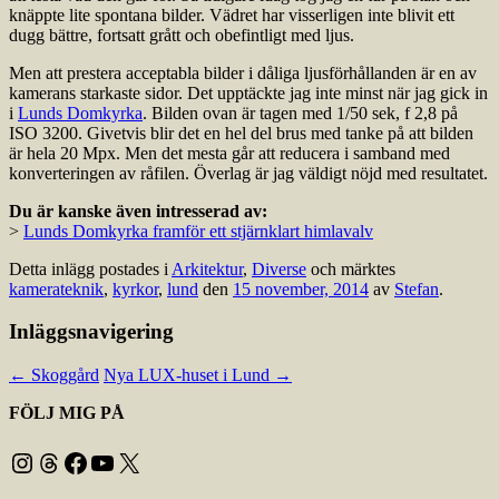
knäppte lite spontana bilder. Vädret har visserligen inte blivit ett
dugg bättre, fortsatt grått och obefintligt med ljus.
Men att prestera acceptabla bilder i dåliga ljusförhållanden är en av
kamerans starkaste sidor. Det upptäckte jag inte minst när jag gick in
i
Lunds Domkyrka
. Bilden ovan är tagen med 1/50 sek, f 2,8 på
ISO 3200. Givetvis blir det en hel del brus med tanke på att bilden
är hela 20 Mpx. Men det mesta går att reducera i samband med
konverteringen av råfilen. Överlag är jag väldigt nöjd med resultatet.
Du är kanske även intresserad av:
>
Lunds Domkyrka framför ett stjärnklart himlavalv
Detta inlägg postades i
Arkitektur
,
Diverse
och märktes
kamerateknik
,
kyrkor
,
lund
den
15 november, 2014
av
Stefan
.
Inläggsnavigering
←
Skoggård
Nya LUX-huset i Lund
→
FÖLJ MIG PÅ
Instagram
Threads
Facebook
YouTube
X