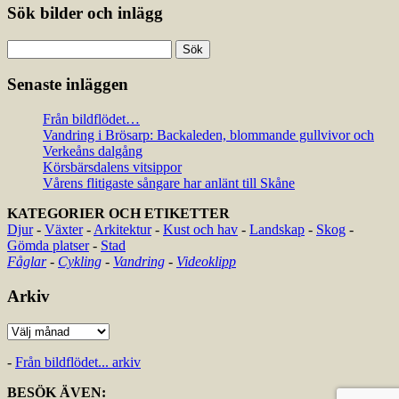
Sök bilder och inlägg
Sök
efter:
Senaste inläggen
Från bildflödet…
Vandring i Brösarp: Backaleden, blommande gullvivor och
Verkeåns dalgång
Körsbärsdalens vitsippor
Vårens flitigaste sångare har anlänt till Skåne
KATEGORIER OCH ETIKETTER
Djur
-
Växter
-
Arkitektur
-
Kust och hav
-
Landskap
-
Skog
-
Gömda platser
-
Stad
Fåglar
-
Cykling
-
Vandring
-
Videoklipp
Arkiv
Arkiv
-
Från bildflödet... arkiv
BESÖK ÄVEN: