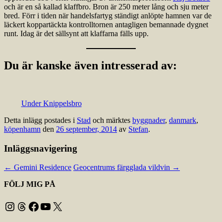
och är en så kallad klaffbro. Bron är 250 meter lång och sju meter
bred. Förr i tiden när handelsfartyg ständigt anlöpte hamnen var de
läckert koppartäckta kontrolltornen antagligen bemannade dygnet
runt. Idag är det sällsynt att klaffarna fälls upp.
Du är kanske även intresserad av:
Under Knippelsbro
Detta inlägg postades i
Stad
och märktes
byggnader
,
danmark
,
köpenhamn
den
26 september, 2014
av
Stefan
.
Inläggsnavigering
←
Gemini Residence
Geocentrums färgglada vildvin
→
FÖLJ MIG PÅ
Instagram
Threads
Facebook
YouTube
X