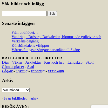
Sök bilder och inlägg
Sök
efter:
Senaste inläggen
Från bildflödet…
Vandring i Brösarp: Backaleden, blommande gullvivor och
Verkeåns dalgång
Körsbärsdalens vitsippor
Vårens flitigaste sångare har anlänt till Skåne
KATEGORIER OCH ETIKETTER
Djur
-
Växter
-
Arkitektur
-
Kust och hav
-
Landskap
-
Skog
-
Gömda platser
-
Stad
Fåglar
-
Cykling
-
Vandring
-
Videoklipp
Arkiv
Arkiv
-
Från bildflödet... arkiv
BESÖK ÄVEN: